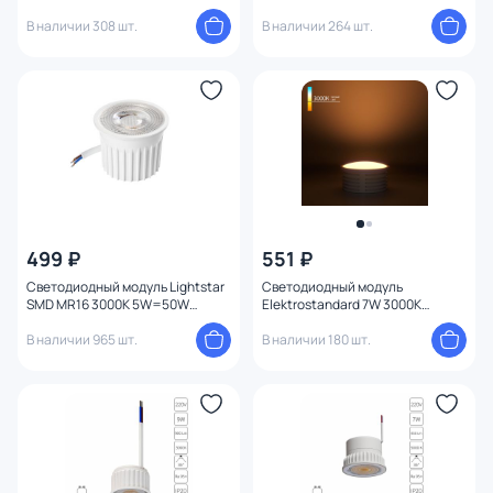
7W=70W 941200
В наличии 308 шт.
В наличии 264 шт.
499 ₽
551 ₽
Светодиодный модуль Lightstar
Светодиодный модуль
SMD MR16 3000K 5W=50W
Elektrostandard 7W 3000K
941282
BMGU1001
В наличии 965 шт.
В наличии 180 шт.