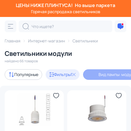
ЦЕНЫ НИЖЕ ПЛИНТУСА!
Но выше паркета
Фильтры
Горячая распродажа светильников
Вид лампы: модуль
Категория:
Все светильники
Главная
Интернет-магазин
Светильники
Люстры
Подвесные светильники
Потолочные светил
Светильники модули
найдено 66 товаров
Акции
2
Популярные
Фильтры
1
Вид лампы: мод
В наличии
62
Бренд
Цвет
Страна