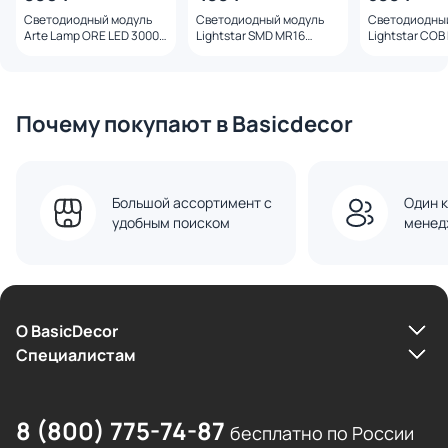
Светодиодный модуль
Светодиодный модуль
Светодиодны
Arte Lamp ORE LED 3000К
Lightstar SMD MR16
Lightstar COB
9W A23090-3K
4000K 5W=50W 941254
3000K 5W 941
Почему покупают в Basicdecor
Большой ассортимент с
Один к
удобным поиском
менед
О BasicDecor
Cпециалистам
8 (800) 775-74-87
бесплатно по России