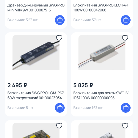
Драйвер диммируемый SWG PRO
Блок питания SWG PRO LLC IP44
Mini Villy 9W 00-00007515
100W 00-00042966
В наличии 323 шт.
В наличии 37 шт.
2 495 ₽
5 825 ₽
Блок питания SWG PRO LCM IP67
Блок питания для ленты SWG LV
60W сверхтонкий 00-00023934
IP67 100W 00000000095
черный
В наличии 5 шт.
В наличии 167 шт.