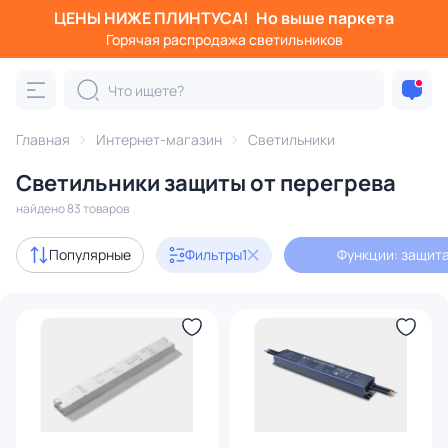
ЦЕНЫ НИЖЕ ПЛИНТУСА!
Но выше паркета
Фильтры
Горячая распродажа светильников
Функции: защита от перегрева
Категория:
Все светильники
Главная
Интернет-магазин
Светильники
Люстры
Подвесные светильники
Потолочные светил
Светильники защиты от перегрева
найдено 83 товаров
В наличии
59
Популярные
Фильтры
1
Функции: защита
Бренд
Функции
1
Умный дом