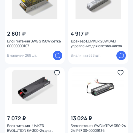
2 801 ₽
4 917 ₽
Блок питания SWG S 150W сетка
Драйвер LUMKER 20W DALI
00000000107
управление для светильников
VILLY 00-00006167
В наличии 268 шт.
В наличии 533 шт.
7 072 ₽
13 024 ₽
Блок питания LUMKER
Блок питания SWG MTPW-350-24
EVOLUTION EV-300-24 для
24 IP67 00-00009136