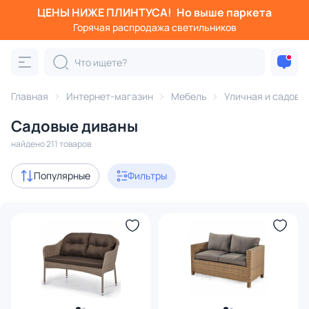
ЦЕНЫ НИЖЕ ПЛИНТУСА!
Но выше паркета
Фильтры
Горячая распродажа светильников
Категория:
Уличная и садовая мебель
Главная
Интернет-магазин
Мебель
Уличная и садова
ые кресла
скамейки
диваны
плетеная мебель
ко
Садовые диваны
Акции
61
найдено 211 товаров
В наличии
130
Популярные
Фильтры
Доставка
Цена
От
До