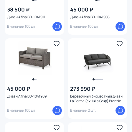
Бренд
38 500 ₽
45 000 ₽
Диван Afina BD-1041911
Диван Afina BD-1041908
Цвет
В наличии 100 шт.
В наличии 100 шт.
Стиль
Страна
Материал
Размер
45 000 ₽
273 990 ₽
Тип помещения
Диван Afina BD-1041909
Веревочный 3-х местный диван
La Forma (ex Julia Grup) Branzie
BD-2094780
В наличии 100 шт.
В наличии 2 шт.
Назначение
Форма