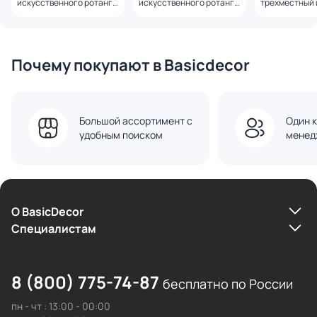
искусственного ротанга
искусственного ротанга
трехместный 
трехместный, цвет
трехместный, цвет
искусственно
бежевый BD-3259970
графит BD-3259969
ротанга, цве
BD-3259967
Почему покупают в Basicdecor
Большой ассортимент с
Один к
удобным поиском
менед
О BasicDecor
Cпециалистам
8 (800) 775-74-87
бесплатно по России
пн - чт : 13:00 - 00:00