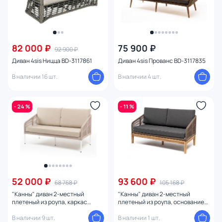
82 000 ₽
75 900 ₽
92 900 ₽
Диван 4sis Ницца BD-3117861
Диван 4sis Прованс BD-3117835
В наличии 16 шт.
В наличии 4 шт.
- 24 %
- 11 %
52 000 ₽
93 600 ₽
68 768 ₽
105 168 ₽
"Канны" диван 2-местный
"Канны" диван 2-местный
плетеный из роупа, каркас
плетеный из роупа, основание
алюминий белый муар, роуп
дуб, роуп коричневый круглый,
бежевый круглый, ткань
В наличии 9 шт.
ткань темно-серая 027 BD-
В наличии 1 шт.