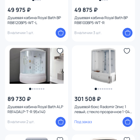
49 975 ₽
49 875 ₽
Душевая кабина Royal Bath BP
Душевая кабина Royal Bath BP
RB8120BP5-WT-L
RB8100BP5-WT-R
В наличии 1 шт.
В наличии 3 шт.
89 730 ₽
301 508 ₽
Душевая кабина Royal Bath ALP
Душевой бокс Radomir Элис 1
RB140ALP-T-R 95x140
левый, стекло прозрачное 1-04-
1-1-4-0950 85x168
В наличии 2 шт.
Под заказ