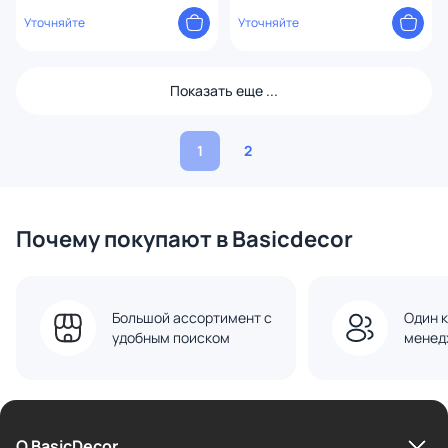
профиль черный, 150х100 R
профиль черный, 150х100 L
Уточняйте
Уточняйте
Показать еще ...
1
2
Почему покупают в Basicdecor
Большой ассортимент с
Один к
удобным поиском
менед
О BasicDecor