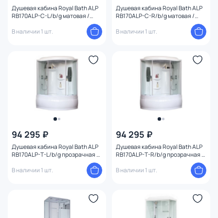
Душевая кабина Royal Bath ALP
Душевая кабина Royal Bath ALP
Цвет профиля
RB170ALP-C-L/b/g матовая /
RB170ALP-C-R/b/g матовая /
профиль белый, 170х100 L
профиль белый, 170х100 R
В наличии 1 шт.
В наличии 1 шт.
Ширина (см)
Высота (см)
Конструкция
Ориентация
94 295 ₽
94 295 ₽
Душевая кабина Royal Bath ALP
Душевая кабина Royal Bath ALP
RB170ALP-T-L/b/g прозрачная /
RB170ALP-T-R/b/g прозрачная /
профиль белый, 170х100 L
профиль белый, 170х100 R
В наличии 1 шт.
В наличии 1 шт.