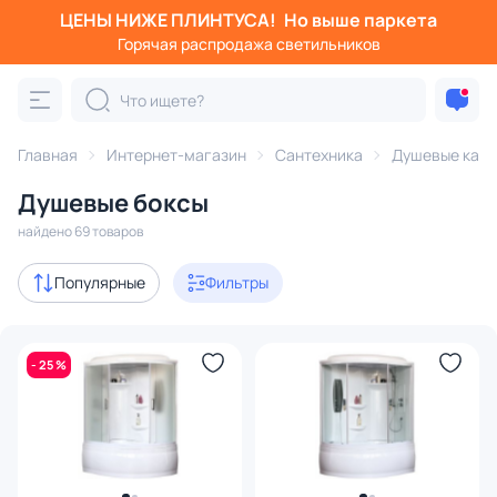
ЦЕНЫ НИЖЕ ПЛИНТУСА!
Но выше паркета
Фильтры
Горячая распродажа светильников
Категория:
Душевые кабины
Главная
Интернет-магазин
Сантехника
Душевые каб
душевые боксы
с ванной
с низким поддоном
с г
Душевые боксы
Акции
2
найдено 69 товаров
В наличии
25
Популярные
Фильтры
Доставка
- 25 %
Цена
От
До