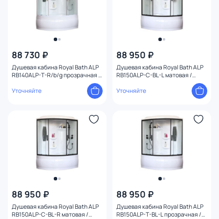
88 730 ₽
88 950 ₽
Душевая кабина Royal Bath ALP
Душевая кабина Royal Bath ALP
RB140ALP-T-R/b/g прозрачная /
RB150ALP-C-BL-L матовая /
профиль белый, 140х95 R
профиль черный, 150х100 L
Уточняйте
Уточняйте
88 950 ₽
88 950 ₽
Душевая кабина Royal Bath ALP
Душевая кабина Royal Bath ALP
RB150ALP-C-BL-R матовая /
RB150ALP-T-BL-L прозрачная /