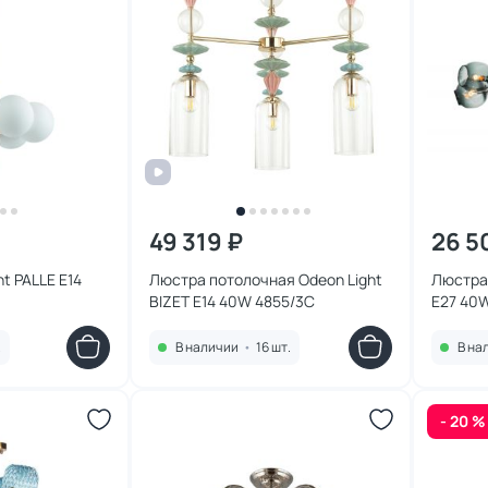
49 319 ₽
26 5
t PALLE E14
Люстра потолочная Odeon Light
Люстра 
BIZET E14 40W 4855/3C
E27 40
.
В наличии
•
16 шт.
В на
- 20 %