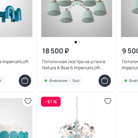
18 500 ₽
9 50
 ImperiumLoft
Потолочная люстра на штанге
Потоло
Natura A Blue 6 ImperiumLoft
Imperiu
177991-26
101824-
т.
В наличии
•
9 шт.
В на
- 61 %