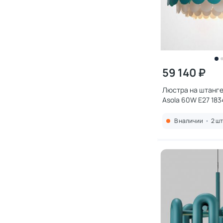
59 140 ₽
Люстра на штанге
Asola 60W E27 183
В наличии
•
2 шт