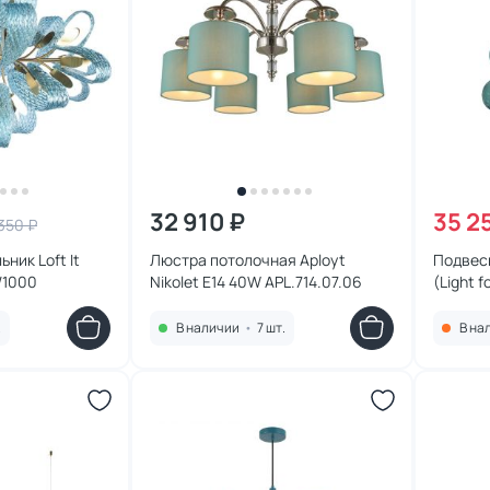
32 910 ₽
35 2
 350 ₽
ник Loft It
Люстра потолочная Aployt
Подвесн
4/1000
Nikolet E14 40W APL.714.07.06
(Light f
10130/1
.
В наличии
•
7 шт.
В на