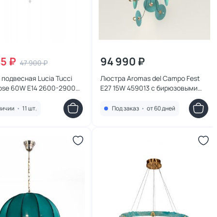
45 ₽
94 990 ₽
47 900 ₽
подвесная Lucia Tucci
Люстра Aromas del Campo Fest
i rose 60W E14 2600-2900К
E27 15W 459013 с бирюзовыми
 Fiori di rose 108.3
стеклянными дисками
личии
•
11 шт.
Под заказ
•
от 60 дней