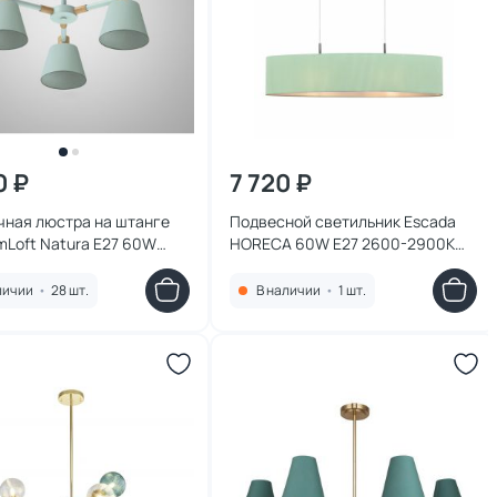
0 ₽
7 720 ₽
чная люстра на штанге
Подвесной светильник Escada
mLoft Natura E27 60W
HORECA 60W E27 2600-2900К
26
(теплый) 1139/2S Mint
личии
•
28 шт.
В наличии
•
1 шт.