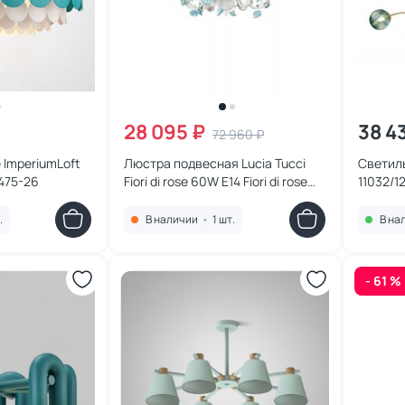
28 095 ₽
38 4
72 960 ₽
 ImperiumLoft
Люстра подвесная Lucia Tucci
Светиль
475-26
Fiori di rose 60W E14 Fiori di rose
11032/1
108.6
.
В наличии
•
1 шт.
В на
- 61 %