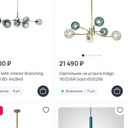
00 ₽
21 490 ₽
MAK-interior Branching
Светильник на штанге Indigo
W BD-942849
11032/6R Gold V000296
личии
•
8 шт.
В наличии
•
11 шт.