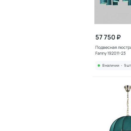
57 750 ₽
Подвесная люстра
Fanny 192011-23
В наличии
•
9 шт