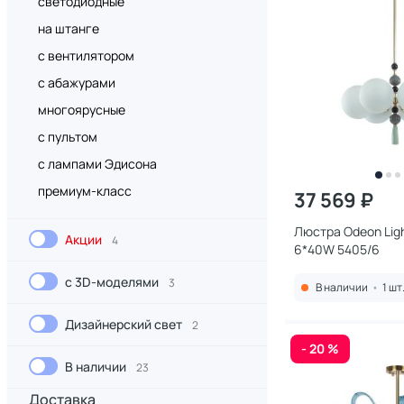
светодиодные
на штанге
с вентилятором
с абажурами
многоярусные
с пультом
с лампами Эдисона
премиум-класс
37 569 ₽
Люстра Odeon Ligh
Акции
4
6*40W 5405/6
с 3D-моделями
3
В наличии
•
1 шт
Дизайнерский свет
2
- 20 %
В наличии
23
Доставка