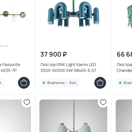
37 900 ₽
66 6
 Favourite
Люстра KINK Light Канти LED
Люстра 
D 4035-7P
3000-6000К 6W 08465-6,07
Chandel
156897
т.
В наличии
•
9 шт.
В на