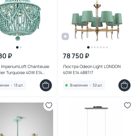
80 ₽
78 750 ₽
ImperiumLoft Chanteuse
Люстра Odeon Light LONDON
ier Turquoise 40W E14
40W E14 4887/7
-22
личии
•
13 шт.
В наличии
•
32 шт.