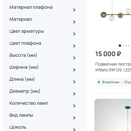
Материал плафона
Материал
Цвет арматуры
Цвет плафона
15 000 ₽
Высота (мм)
Подвесная люстра
Ширина (мм)
Infilato 5W G9, LE
Длина (мм)
В наличии
•
10 ш
Диаметр (мм)
Количество ламп
Вид лампы
Цоколь