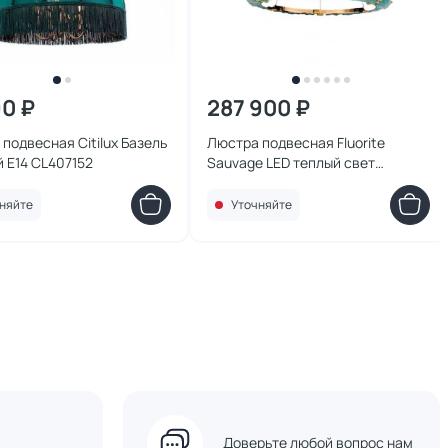
90 ₽
287 900 ₽
подвесная Citilux Базель
Люстра подвесная Fluorite
 E14 CL407152
Sauvage LED теплый свет
(2700K) FL1096-7PB золото
няйте
Уточняйте
Доверьте любой вопрос нам