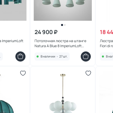
24 900 ₽
18 4
 ImperiumLoft
Потолочная люстра на штанге
Люстра 
Natura A Blue 8 ImperiumLoft
Fiori d
177992-26
(теплый)
.
В наличии
•
27 шт.
В на