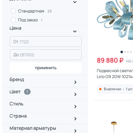
Стандартная
23
Под заказ
1
Цена
От
До
89 880 ₽
112
применить
Подвесной светиль
Lirio G9 20W 1021
Бренд
В наличии
•
1 шт
Цвет
1
Стиль
Страна
Материал арматуры