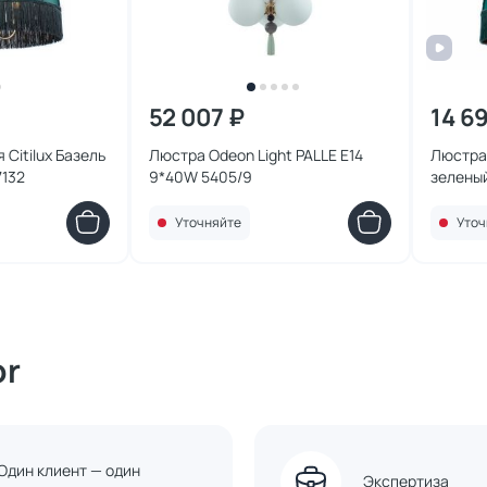
52 007 ₽
14 6
Citilux Базель
Люстра Odeon Light PALLE E14
Люстра 
7132
9*40W 5405/9
зеленый
Уточняйте
Уточ
or
Один клиент — один
Экспертиза