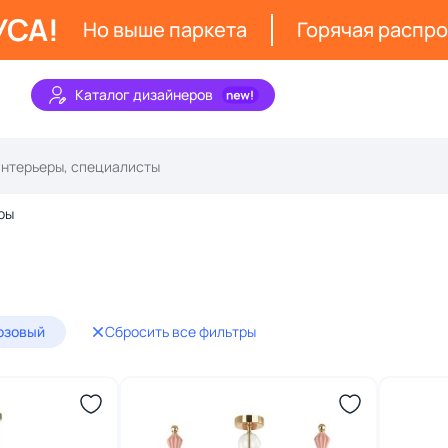
УСА!
Но выше паркета
Горячая распр
Каталог дизайнеров
ры
юзовый
Сбросить все фильтры