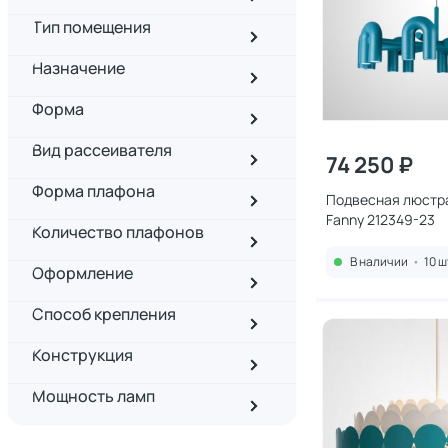
Тип помещения
Назначение
Форма
Вид рассеивателя
74 250 ₽
Форма плафона
Подвесная люстра
Fanny 212349-23
Количество плафонов
В наличии
•
10 ш
Оформление
Способ крепления
Конструкция
Мощность ламп