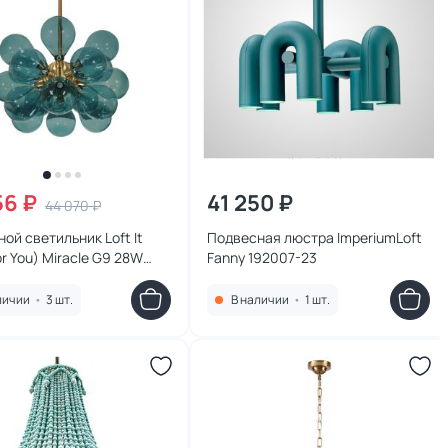
56 ₽
41 250 ₽
44 070 ₽
ой светильник Loft It
Подвесная люстра ImperiumLoft
or You) Miracle G9 28W
Fanny 192007-23
8 Blue
личии
•
3 шт.
В наличии
•
1 шт.