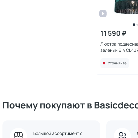
11 590 ₽
Люстра подвесная 
зеленый E14 CL40
Уточняйте
Почему покупают в Basicdec
Большой ассортимент с