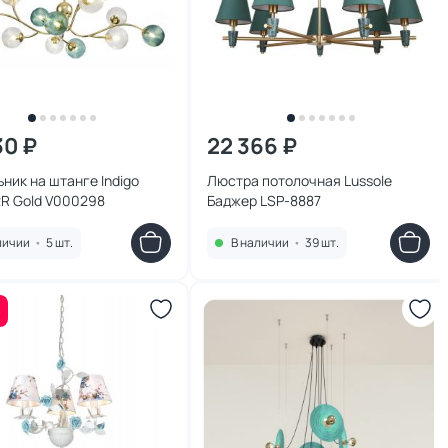
30 ₽
22 366 ₽
ник на штанге Indigo
Люстра потолочная Lussole
2R Gold V000298
Баджер LSP-8887
личии
•
5 шт.
В наличии
•
39 шт.