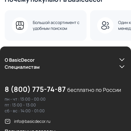
Большой ассортимент с
Один к
удобным поиском
менед
О BasicDecor
Cпециалистам
8 (800) 775-74-87
бесплатно по России
пн - чт : 13:00 - 00:00
пт : 13:00 - 13:00
сб - вс : 14:00 - 01:00
info@basicdecor.ru