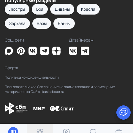
Популярные разделы
Люстры
Бра
Диваны
Кресла
Зеркала
Вазы
Ванны
Соц. сети
Дизайнерам
Оферта
Политика конфиденциальности
Пользовательское Соглашение на заимствование и размещение
материалов на Сайте basicdecor.ru