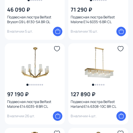
Цвет
46 090 ₽
71 290 ₽
Подвесная люстра Belfast
Подвесная люстра Belfast
Стиль
Bryson G9 L-8130-5A BR GL
Malone E14 6035-6 BR CL
В наличии 5 шт.
В наличии 16 шт.
Цвет плафона
Высота (мм)
Ширина (мм)
Диаметр (мм)
Количество ламп
97 190 ₽
127 890 ₽
Подвесная люстра Belfast
Подвесная люстра Belfast
Malone E14 6035-8 BR CL
Harland E14 6308-10C BR CL
Цоколь
В наличии 26 шт.
В наличии 4 шт.
Форма