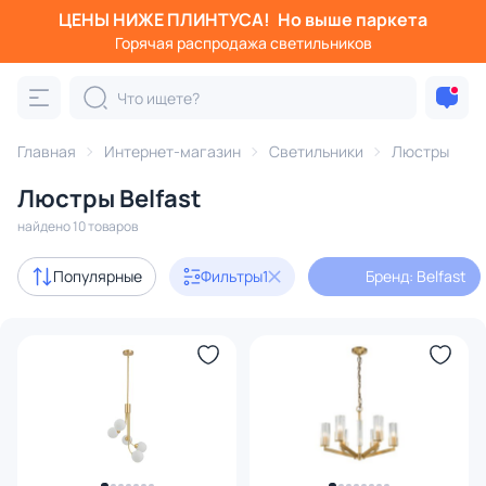
ЦЕНЫ НИЖЕ ПЛИНТУСА!
Но выше паркета
Фильтры
Горячая распродажа светильников
Бренд: Belfast
Категория:
Люстры
Главная
Интернет-магазин
Светильники
Люстры
Люстры Belfast
подвесные
потолочные
светодиодные
на штанге
найдено 10 товаров
В наличии
10
Популярные
Фильтры
1
Бренд: Belfast
Цена
От
До
Бренд
1