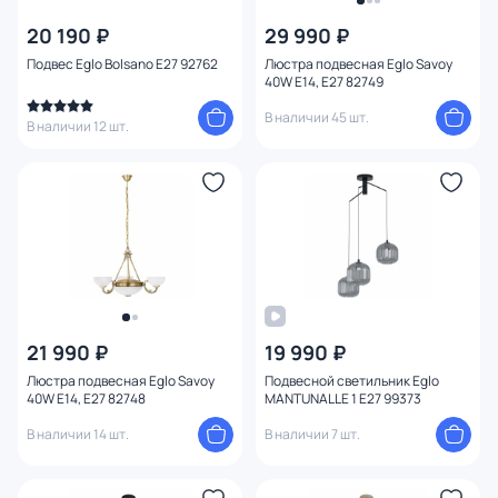
20 190 ₽
29 990 ₽
Цена
Подвес Eglo Bolsano E27 92762
Люстра подвесная Eglo Savoy
40W E14, E27 82749
От
До
В наличии 45 шт.
В наличии 12 шт.
Бренд
1
Цвет
Стиль
Страна
21 990 ₽
19 990 ₽
Люстра подвесная Eglo Savoy
Подвесной светильник Eglo
40W E14, E27 82748
MANTUNALLE 1 E27 99373
Материал арматуры
В наличии 14 шт.
В наличии 7 шт.
Материал плафона