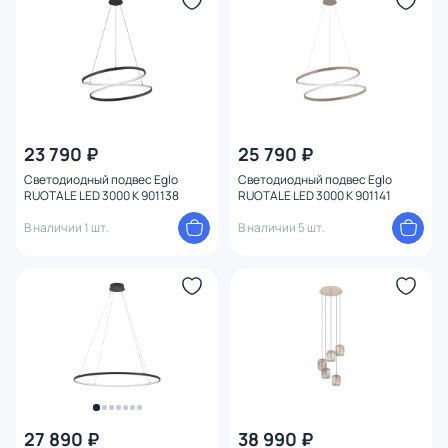
Материал
Цвет арматуры
Цвет плафона
23 790 ₽
25 790 ₽
Размер
Светодиодный подвес Eglo
Светодиодный подвес Eglo
RUOTALE LED 3000 K 901138
RUOTALE LED 3000 K 901141
Высота (мм)
В наличии 1 шт.
В наличии 5 шт.
Ширина (мм)
Длина (мм)
Диаметр (мм)
Количество ламп
27 890 ₽
38 990 ₽