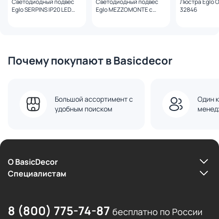
Светодиодный подвес
Светодиодный подвес
Люстра Eglo 
Eglo SERPINS IP20 LED
Eglo MEZZOMONTE с
32846
3000 K 901267
регулировкой цветовой
температуры IP20 LED
2765K 20W 901822
Почему покупают в Basicdecor
Большой ассортимент с
Один к
удобным поиском
менед
О BasicDecor
Cпециалистам
8 (800) 775-74-87
бесплатно по России