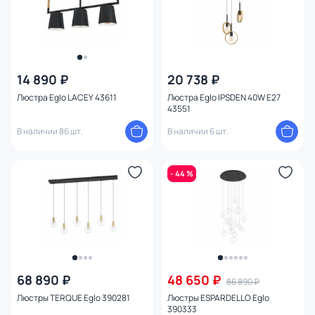
Форма плафона
Количество плафонов
14 890 ₽
20 738 ₽
Оформление
Люстра Eglo LACEY 43611
Люстра Eglo IPSDEN 40W E27
43551
Способ крепления
В наличии 86 шт.
В наличии 6 шт.
Степень пыле-влагозащиты
- 44 %
Конструкция
Мощность ламп
68 890 ₽
48 650 ₽
86 890 ₽
Люстры TERQUE Eglo 390281
Люстры ESPARDELLO Eglo
390333