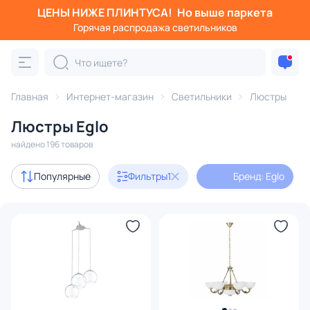
ЦЕНЫ НИЖЕ ПЛИНТУСА!
Но выше паркета
Фильтры
Горячая распродажа светильников
Бренд: Eglo
Категория:
Люстры
Главная
Интернет-магазин
Светильники
Люстры
Люстры Eglo
подвесные
потолочные
светодиодные
на штанге
найдено 196 товаров
Акции
25
Популярные
Фильтры
1
Бренд: Eglo
с 3D-моделями
20
Дизайнерский свет
51
В наличии
87
Доставка