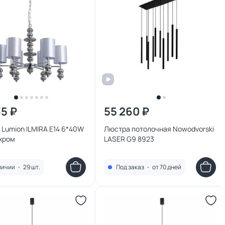
35 ₽
55 260 ₽
Lumion ILMIRA E14 6*40W
Люстра потолочная Nowodvorski
 хром
LASER G9 8923
личии
•
29 шт.
Под заказ
•
от 70 дней