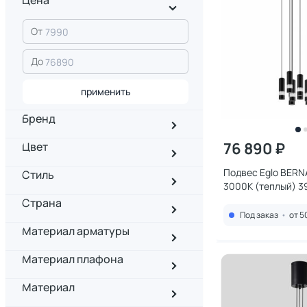
Цена
От
До
применить
Бренд
76 890 ₽
Цвет
Подвес Eglo BER
Стиль
3000К (теплый) 3
Страна
Под заказ
•
от 5
Материал арматуры
Материал плафона
Материал