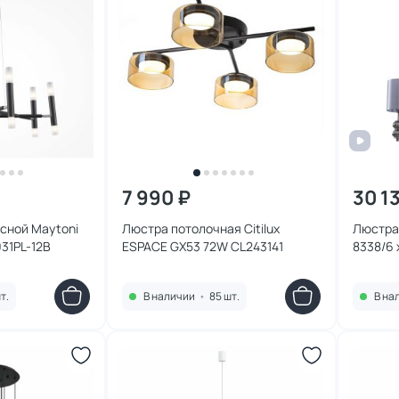
7 990 ₽
30 1
сной Maytoni
Люстра потолочная Citilux
Люстра 
31PL-12B
ESPACE GX53 72W CL243141
8338/6
т.
В наличии
•
85 шт.
В на