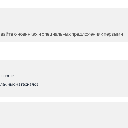
авайте
о новинках и специальных предложениях первыми
льности
кламных материалов