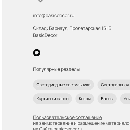
info@basicdecor.ru
Склад: Барнаул
,
​ Пролетарская 151 Б
BasicDecor
Популярные разделы
Светодиодные светильники
Светодиодная
Картины и панно
Ковры
Ванны
Ун
Пользовательское соглашение
на заимствование и размещение материало
на Сайте basicdecor.ru