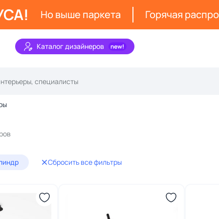
УСА!
Но выше паркета
Горячая распр
Каталог дизайнеров
ры
ров
линдр
Сбросить все фильтры