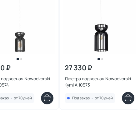
50 ₽
27 330 ₽
 подвесная Nowodvorski
Люстра подвесная Nowodvorski
10574
Kymi A 10573
заказ
•
от 70 дней
Под заказ
•
от 70 дней