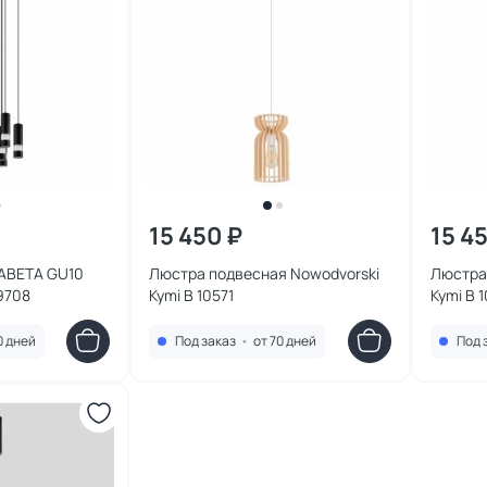
15 450 ₽
15 4
NABETA GU10
Люстра подвесная Nowodvorski
Люстра
9708
Kymi B 10571
Kymi B 
0 дней
Под заказ
•
от 70 дней
Под 