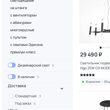
светодиодные
на штанге
с вентилятором
с абажурами
многоярусные
с пультом
с лампами Эдисона
премиум-класс
29 490 ₽
Светильник подве
Дизайнерский свет
5
Vigo 25W G9 MOD0
В наличии
3
В наличии
•
50 ш
Доставка
Стандартная
3
Под заказ
5