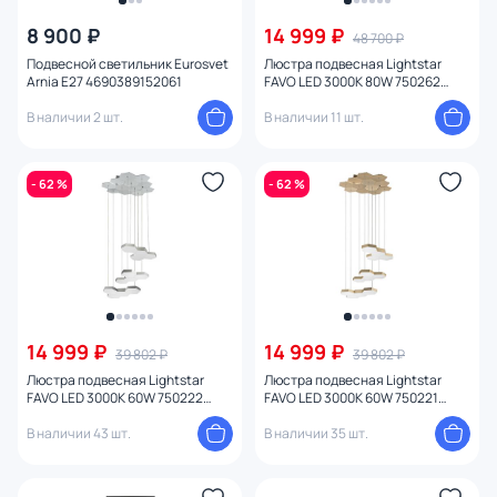
8 900 ₽
14 999 ₽
48 700 ₽
Цена
Подвесной светильник Eurosvet
Люстра подвесная Lightstar
Arnia E27 4690389152061
FAVO LED 3000K 80W 750262
серебро
От
До
В наличии 2 шт.
В наличии 11 шт.
Бренд
- 62 %
- 62 %
Цвет
Стиль
Страна
14 999 ₽
14 999 ₽
39 802 ₽
39 802 ₽
Люстра подвесная Lightstar
Люстра подвесная Lightstar
FAVO LED 3000K 60W 750222
FAVO LED 3000K 60W 750221
Материал плафона
серебро
золото
В наличии 43 шт.
В наличии 35 шт.
Цвет арматуры