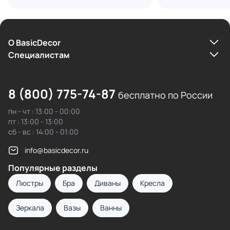
Степень пыле-влагозащиты
Конструкция
О BasicDecor
Cпециалистам
8 (800) 775-74-87
бесплатно по России
пн - чт : 13:00 - 00:00
пт : 13:00 - 13:00
сб - вс : 14:00 - 01:00
info@basicdecor.ru
Популярные разделы
Люстры
Бра
Диваны
Кресла
Зеркала
Вазы
Ванны