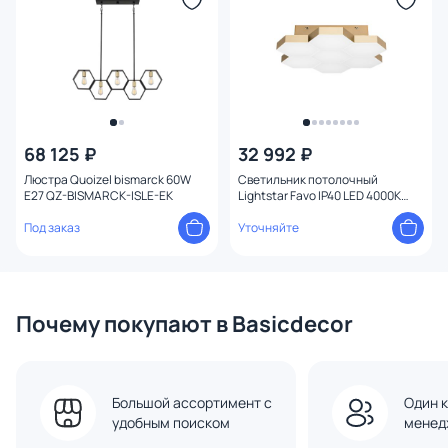
Высота (мм)
Ширина (мм)
Длина (мм)
68 125 ₽
32 992 ₽
Цоколь
Люстра Quoizel bismarck 60W
Светильник потолочный
E27 QZ-BISMARCK-ISLE-EK
Lightstar Favo IP40 LED 4000К
(белый) 750073
Цвет свечения
Под заказ
Уточняйте
Форма
1
плафон
1
Почему покупают в Basicdecor
Количество плафонов
Большой ассортимент с
Один к
Оформление
удобным поиском
менед