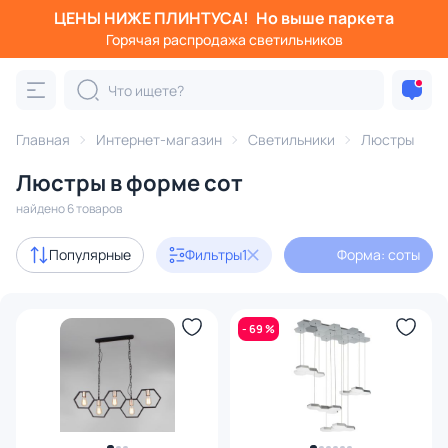
ЦЕНЫ НИЖЕ ПЛИНТУСА!
Но выше паркета
Фильтры
Горячая распродажа светильников
Форма: соты
Категория:
Люстры
Главная
Интернет-магазин
Светильники
Люстры
Люстры в форме сот
подвесные
потолочные
светодиодные
на штанге
найдено 6 товаров
Акции
3
Популярные
Фильтры
1
Форма: соты
с 3D-моделями
4
- 69 %
Дизайнерский свет
6
В наличии
4
Доставка