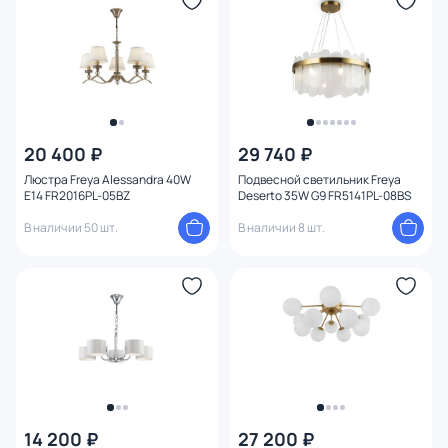
Цвет арматуры
Цвет плафона
Размер
20 400 ₽
29 740 ₽
Высота (мм)
Люстра Freya Alessandra 40W
Подвесной светильник Freya
E14 FR2016PL-05BZ
Deserto 35W G9 FR5141PL-08BS
Ширина (мм)
В наличии 50 шт.
В наличии 8 шт.
Длина (мм)
Диаметр (мм)
Глубина (мм)
Количество ламп
14 200 ₽
27 200 ₽