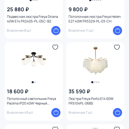
25 880 ₽
9 800 ₽
От
До
Подвесная люстра Freya Driana
Потолочная люстра Freya Helen
40W E14 FR2405-PL-05C-BZ
E27 40W FR5329-PL-03-CH
В наличии 8 шт.
В наличии 11 шт.
Бренд
1
Цвет
Стиль
Страна
Материал арматуры
18 600 ₽
35 590 ₽
Потолочный светильник Freya
Люстра Freya Porto E14 60W
Paolina IP20 40W Черный
FR5104PL-06BS
Материал плафона
FR5011CL-05B
В наличии 49 шт.
В наличии 7 шт.
Материал