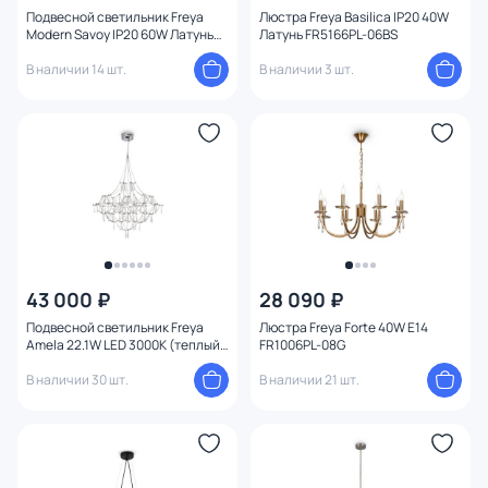
Подвесной светильник Freya
Люстра Freya Basilica IP20 40W
Modern Savoy IP20 60W Латунь
Латунь FR5166PL-06BS
FR5053PL-06BS
В наличии 14 шт.
В наличии 3 шт.
43 000 ₽
28 090 ₽
Подвесной светильник Freya
Люстра Freya Forte 40W E14
Amela 22.1W LED 3000К (теплый)
FR1006PL-08G
FR6138PL-L44CH
В наличии 30 шт.
В наличии 21 шт.