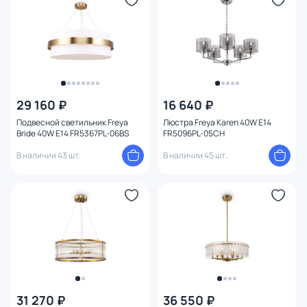
29 160 ₽
16 640 ₽
Подвесной светильник Freya
Люстра Freya Karen 40W E14
Bride 40W E14 FR5367PL-06BS
FR5096PL-05CH
В наличии 43 шт.
В наличии 45 шт.
31 270 ₽
36 550 ₽