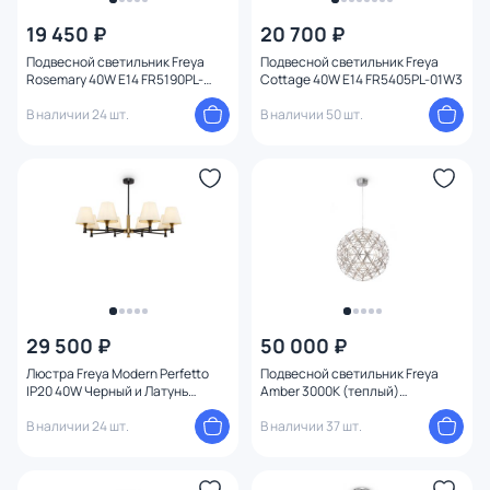
19 450 ₽
20 700 ₽
Подвесной светильник Freya
Подвесной светильник Freya
Rosemary 40W E14 FR5190PL-
Cottage 40W E14 FR5405PL-01W3
05BS2
В наличии 24 шт.
В наличии 50 шт.
29 500 ₽
50 000 ₽
Люстра Freya Modern Perfetto
Подвесной светильник Freya
IP20 40W Черный и Латунь
Amber 3000К (теплый)
FR5098PL-08BBS
FR5099PL-L45CH
В наличии 24 шт.
В наличии 37 шт.