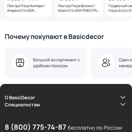
Люстра Freya Ампера /
Люстра Freya Волани /
Подвесной св
Ampera E14 40W
Volani E14 40W FR8017PL-
Freya Arricci 
FR2023PL-05CH
08MG
FR2059PL-06
Почему покупают в Basicdecor
Большой ассортимент с
Один к
удобным поиском
менед
О BasicDecor
Cпециалистам
8 (800) 775-74-87
бесплатно по России