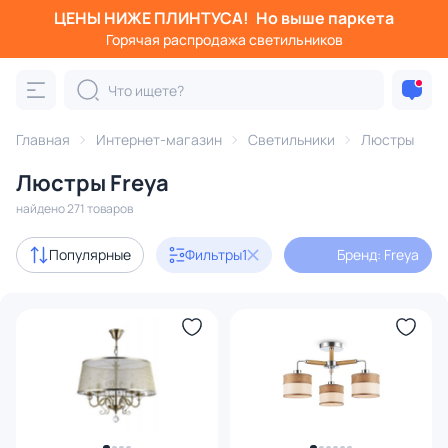
ЦЕНЫ НИЖЕ ПЛИНТУСА!
Но выше паркета
Фильтры
Горячая распродажа светильников
Бренд: Freya
Категория:
Люстры
Главная
Интернет-магазин
Светильники
Люстры
Люстры Freya
подвесные
потолочные
светодиодные
на штанге
найдено 271 товаров
Акции
3
Популярные
Фильтры
1
Бренд: Freya
с 3D-моделями
123
Дизайнерский свет
19
В наличии
269
Цена