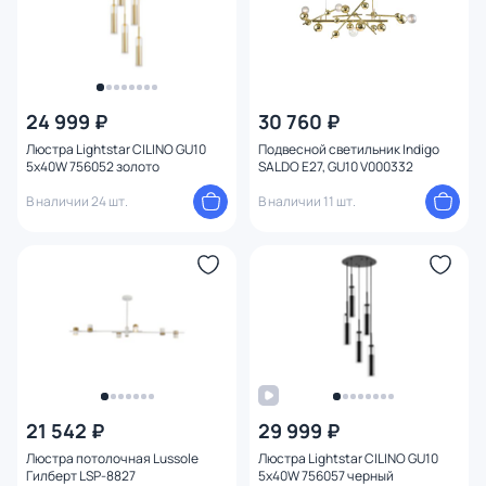
24 999 ₽
30 760 ₽
Люстра Lightstar CILINO GU10
Подвесной светильник Indigo
5х40W 756052 золото
SALDO E27, GU10 V000332
В наличии 24 шт.
В наличии 11 шт.
21 542 ₽
29 999 ₽
Люстра потолочная Lussole
Люстра Lightstar CILINO GU10
Гилберт LSP-8827
5х40W 756057 черный