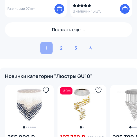
В наличии 27 шт.
В наличии 15 шт.
Показать еще ...
1
2
3
4
Новинки категории "Люстры GU10"
- 80 %