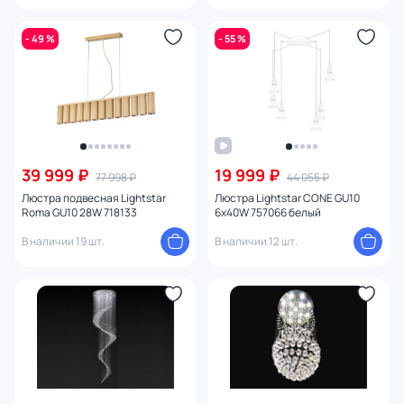
- 49 %
- 55 %
39 999 ₽
19 999 ₽
77 998 ₽
44 055 ₽
Люстра подвесная Lightstar
Люстра Lightstar CONE GU10
Roma GU10 28W 718133
6х40W 757066 белый
В наличии 19 шт.
В наличии 12 шт.