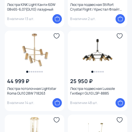
Люстра KINK Light Канти 60W
Люстра подвесная Stilfort
08465-6,07(GU10) лазурный
Crystal Flight / Кристал Флайт
GU10 16W 2201/09/16PL
В наличии 13 шт.
В наличии 2 шт.
44 999 ₽
25 950 ₽
Люстра потолочная Lightstar
Люстра подвесная Lussole
Roma GU10 28W 718263
Гилберт GU10 LSP-8885
В наличии 14 шт.
В наличии 48 шт.