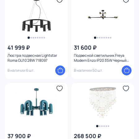
41 999 ₽
31 600 ₽
Люстра подвесная Lightstar
Подвесной светильник Freya
Roma GU10 28W 718097
Modern Enzo IP20 35W Черный
FR5201PL-10B
В наличии 6 шт.
В наличии 50 шт.
37 900 ₽
268 500 ₽