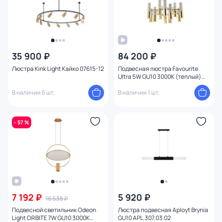
Функции
Поверхность
35 900 ₽
84 200 ₽
Способ крепления
Люстра Kink Light Кайко 07615-12
Подвесная люстра Favourite
Ultra 5W GU10 3000К (теплый)
Степень пыле-влагозащиты
2755-13P
В наличии 6 шт.
В наличии 1 шт.
Конструкция
- 57 %
Мощность ламп
Умный дом
7 192 ₽
5 920 ₽
16 538 ₽
Подвесной светильник Odeon
Люстра подвесная Aployt Brynia
Light ORBITE 7W GU10 3000К
GU10 APL.307.03.02