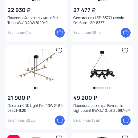
22 930 ₽
27 477 ₽
Цена
Подвесной светильник Loft It
Светильник LSP-8377 Lussole
Tribes GU10 40W 8120-9
Гилберт LSP-8377
От
До
В наличии 7 шт.
В наличии 38 шт.
Бренд
Цвет
Стиль
Страна
21 900 ₽
49 200 ₽
Люстра KINK Light Рия 10W GU10
Подвесная люстра Favourite
07621-9,20
Light point 5W GU10, LED 2997-6P
Материал плафона
В наличии 32 шт.
В наличии 15 шт.
Материал