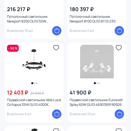
216 217 ₽
180 397 ₽
Потолочный светильник
Потолочный светильник
Newport 8200 GU10 50W
Newport 8100 GU10 8113/230
8213/300
В наличии 16 шт.
В наличии 2 шт.
- 50 %
12 403 ₽
41 900 ₽
24 806 ₽
Подвесной светильник Vele Luce
Подвесной светильник Eurosvet
Octopus 35W GU10 4000К
Splay 60W GU10 4690389190926
(белый) VL10152P06
В наличии 4 шт.
В наличии 10 шт.