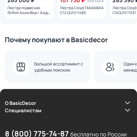
265 000 ₽
107 730 ₽
285 390 
538 440 ₽
Люстра подвесная
Люстра Cloyd TAKAMAKA
Люстра Cloyd
Stilfort Azure Blue / Азур
C12 GU10 11489
C9 GU10 11531
Блю GU10 16W
2202/01/16PL
Почему покупают в Basicdecor
Большой ассортимент с
Один к
удобным поиском
менед
О BasicDecor
Cпециалистам
8 (800) 775-74-87
бесплатно по России