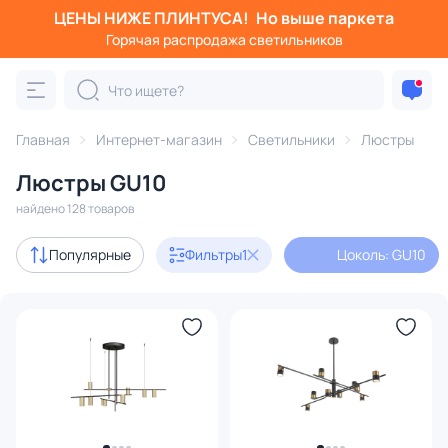
ЦЕНЫ НИЖЕ ПЛИНТУСА!
Но выше паркета
Фильтры
Горячая распродажа светильников
Цоколь: GU10
Категория:
Люстры
Главная
Интернет-магазин
Светильники
Люстры
Люстры GU10
подвесные
потолочные
светодиодные
на штанге
найдено 128 товаров
Акции
16
Популярные
Фильтры
1
Цоколь: GU10
с 3D-моделями
36
Дизайнерский свет
37
В наличии
98
Доставка