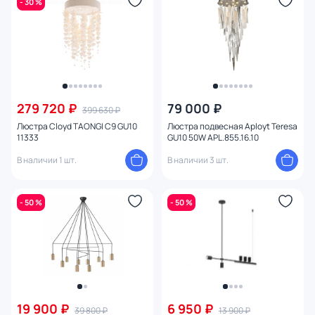
- 30 %
Цвет арматуры
Цвет плафона
Размер
279 720 ₽
79 000 ₽
399 630 ₽
Высота (мм)
Люстра Cloyd TAONGI C9 GU10
Люстра подвесная Aployt Teresa
11333
GU10 50W APL.855.16.10
Ширина (мм)
В наличии 1 шт.
В наличии 3 шт.
Длина (мм)
- 50 %
- 50 %
Диаметр (мм)
Количество ламп
Вид лампы
19 900 ₽
6 950 ₽
39 800 ₽
13 900 ₽