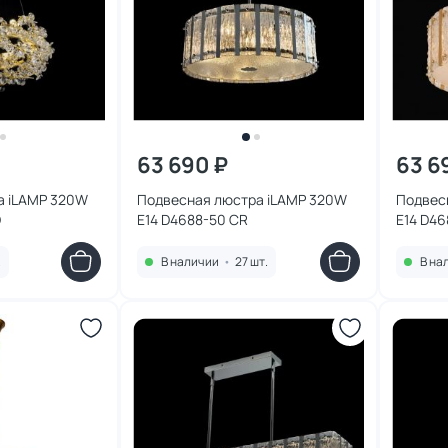
63 690 ₽
63 6
а iLAMP 320W
Подвесная люстра iLAMP 320W
Подвес
D
E14 D4688-50 CR
E14 D4
.
В наличии
•
27 шт.
В на