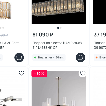
81 090 ₽
37 1
690 ₽
 iLAMP Form
Подвесная люстра iLAMP 280W
Подвес
 BR
E14 L4688-91 CR
G9 907
.
В наличии
•
26 шт.
В на
- 50 %