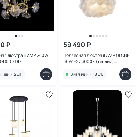
90 ₽
59 490 ₽
ная люстра iLAMP 240W
Подвесная люстра iLAMP GLOBE
0-D600 GD
60W E27 3000К (теплый)
10099P/3-D800 GL-WH
личии
•
2 шт.
В наличии
•
18 шт.