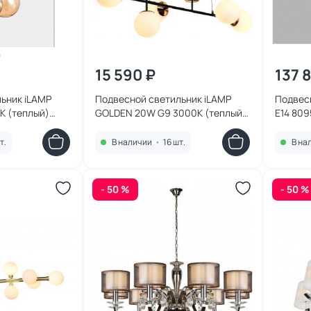
15 590 ₽
137 
ьник iLAMP
Подвесной светильник iLAMP
Подвес
К (теплый)
GOLDEN 20W G9 3000К (теплый)
E14 80
9136P/6 BK-WH
т.
В наличии
•
16 шт.
В на
- 50 %
- 50 %