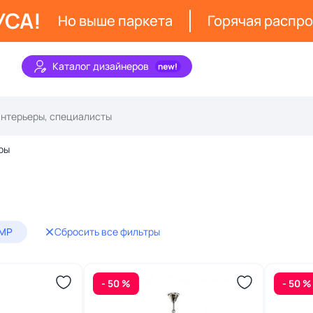
УСА!
Но выше паркета
Горячая распр
Каталог дизайнеров
ры
AMP
Сбросить все фильтры
- 50 %
- 50 %