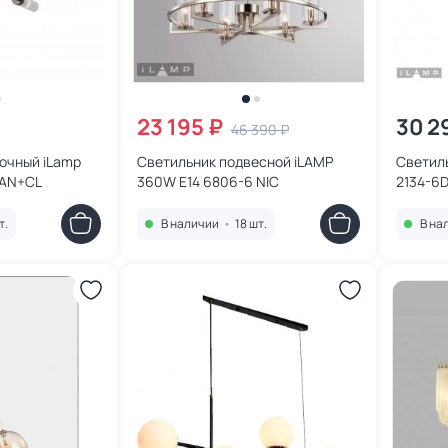
23 195 ₽
30 2
46 390 ₽
очный iLamp
Светильник подвесной iLAMP
Светил
 AN+CL
360W E14 6806-6 NIC
2134-6
т.
В наличии
•
18 шт.
В на