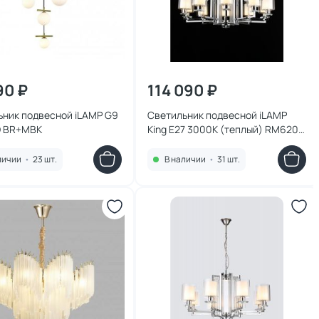
90 ₽
114 090 ₽
ьник подвесной iLAMP G9
Светильник подвесной iLAMP
D BR+MBK
King E27 3000К (теплый) RM6201-
10+5 CR+CL
личии
•
23 шт.
В наличии
•
31 шт.