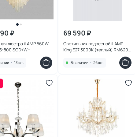
890 ₽
69 590 ₽
ная люстра iLAMP 560W
Светильник подвесной iLAMP
95-800 SGD+WH
King E27 3000К (теплый) RM6201-
8 CR+CL
личии
•
13 шт.
В наличии
•
26 шт.