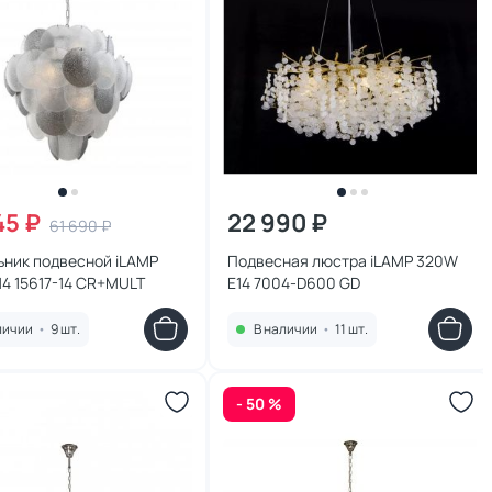
45 ₽
22 990 ₽
61 690 ₽
ьник подвесной iLAMP
Подвесная люстра iLAMP 320W
4 15617-14 CR+MULT
E14 7004-D600 GD
личии
•
9 шт.
В наличии
•
11 шт.
- 50 %