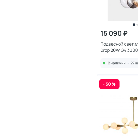
15 090 ₽
Подвесной светил
Drop 20W G4 3000
8110P/3 BR-MLT
В наличии
•
27 ш
- 50 %