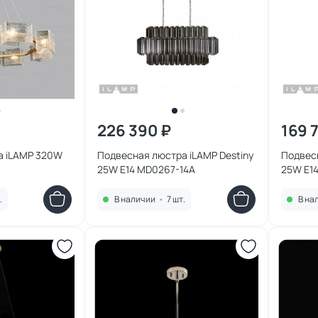
226 390 ₽
169 
а iLAMP 320W
Подвесная люстра iLAMP Destiny
Подвесн
25W E14 MD0267-14A
25W E1
.
В наличии
•
7 шт.
В на