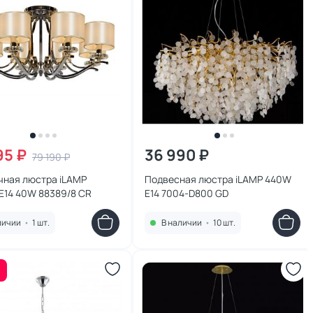
95 ₽
36 990 ₽
79 190 ₽
чная люстра iLAMP
Подвесная люстра iLAMP 440W
E14 40W 88389/8 CR
E14 7004-D800 GD
личии
•
1 шт.
В наличии
•
10 шт.