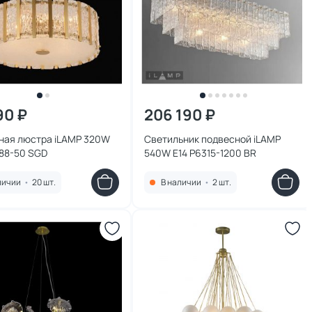
90 ₽
206 190 ₽
ная люстра iLAMP 320W
Светильник подвесной iLAMP
688-50 SGD
540W E14 P6315-1200 BR
личии
•
20 шт.
В наличии
•
2 шт.