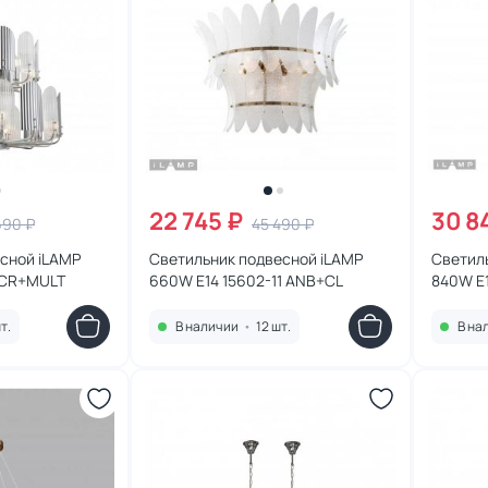
22 745 ₽
30 8
690 ₽
45 490 ₽
сной iLAMP
Светильник подвесной iLAMP
Светил
2 CR+MULT
660W E14 15602-11 ANB+CL
840W E1
т.
В наличии
•
12 шт.
В на