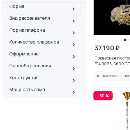
Форма
Вид рассеивателя
Форма плафона
Количество плафонов
37 190 ₽
Оформление
Подвесная люстр
E14 9065-D600 G
Способ крепления
В наличии
•
1 шт
Конструкция
Мощность ламп
- 50 %