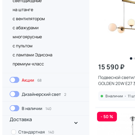
светодиодные
на штанге
с вентилятором
с абажурами
многоярусные
с пультом
с лампами Эдисона
премиум-класс
15 590 ₽
Подвесной светил
Акции
68
GOLDEN 20W E27 
9136P/6 GL-WH
Дизайнерский свет
2
В наличии
•
11 ш
В наличии
140
- 50 %
Доставка
Стандартная
140