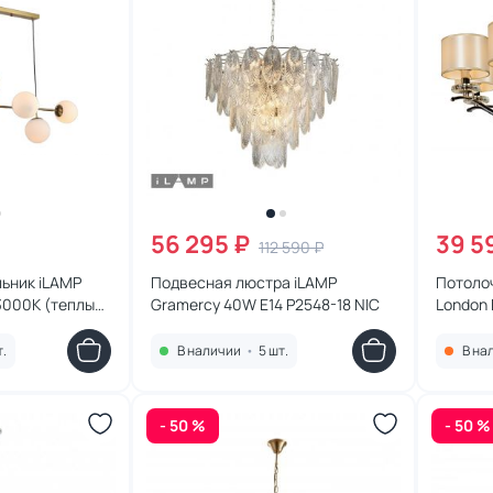
56 295 ₽
39 5
112 590 ₽
ьник iLAMP
Подвесная люстра iLAMP
Потоло
3000К (теплый)
Gramercy 40W E14 P2548-18 NIC
London 
т.
В наличии
•
5 шт.
В на
- 50 %
- 50 %