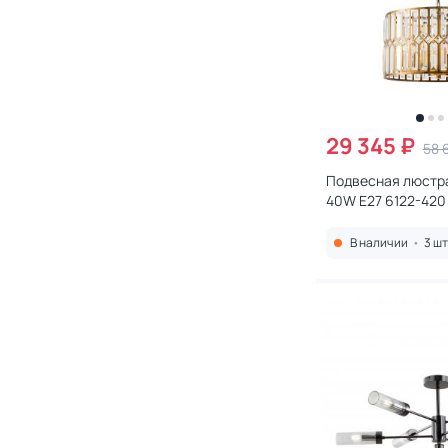
29 345 ₽
58 
Подвесная люстра
40W E27 6122-420
В наличии
•
3 шт