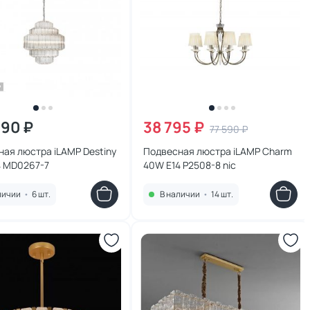
790 ₽
38 795 ₽
77 590 ₽
ая люстра iLAMP Destiny
Подвесная люстра iLAMP Charm
4 MD0267-7
40W E14 P2508-8 nic
личии
•
6 шт.
В наличии
•
14 шт.