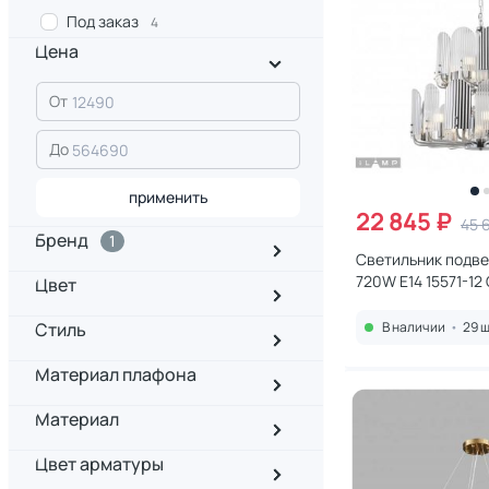
Под заказ
4
Цена
От
До
применить
22 845 ₽
45 
Бренд
1
Светильник подве
720W E14 15571-1
Цвет
Стиль
В наличии
•
29 ш
Материал плафона
Материал
Цвет арматуры