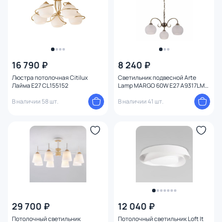
Вид рассеивателя
Форма плафона
Количество плафонов
16 790 ₽
8 240 ₽
Люстра потолочная Citilux
Светильник подвесной Arte
Оформление
Лайма E27 CL155152
Lamp MARGO 60W E27 A9317LM-
3AB
В наличии 58 шт.
В наличии 41 шт.
Функции
Комплектация
Поверхность
Способ крепления
29 700 ₽
12 040 ₽
Степень пыле-влагозащиты
Потолочный светильник
Потолочный светильник Loft It