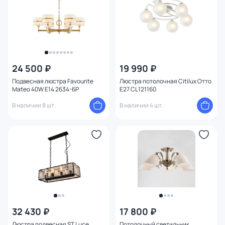
24 500 ₽
19 990 ₽
Подвесная люстра Favourite
Люстра потолочная Citilux Отто
Mateo 40W E14 2634-6P
E27 CL121160
В наличии 8 шт.
В наличии 4 шт.
32 430 ₽
17 800 ₽
Люстра подвесная ST Luce
Потолочный светильник