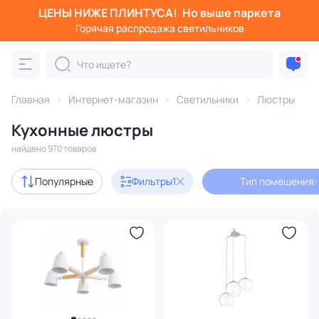
ЦЕНЫ НИЖЕ ПЛИНТУСА!
Но выше паркета
Фильтры
Горячая распродажа светильников
Тип помещения: кухня
Категория:
Люстры
Главная
Интернет-магазин
Светильники
Люстры
Кухонные люстры
подвесные
потолочные
светодиодные
на штанге
найдено 970 товаров
Акции
96
Популярные
Фильтры
1
Тип помещения: 
с 3D-моделями
131
Дизайнерский свет
126
В наличии
691
Доставка