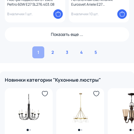
Peltro 60W E27 SL276.403.08
Eurosvet Ariele E27
4690389020087
В наличии 1 шт.
В наличии 10 шт.
Показать еще ...
1
2
3
4
5
Новинки категории "Кухонные люстры"