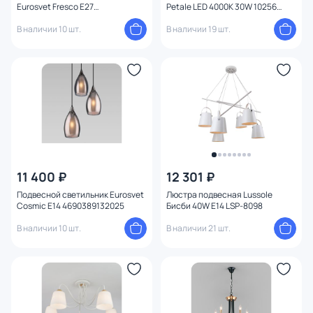
Eurosvet Fresco E27
Petale LED 4000К 30W 10256
Тема
4690389121777
White
В наличии 10 шт.
В наличии 19 шт.
Конструкция
Мощность ламп
Умный дом
11 400 ₽
12 301 ₽
Подвесной светильник Eurosvet
Люстра подвесная Lussole
Cosmic E14 4690389132025
Бисби 40W E14 LSP-8098
В наличии 10 шт.
В наличии 21 шт.