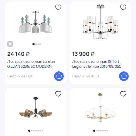
24 140 ₽
13 900 ₽
Люстра потолочная Lumion
Люстра потолочная Stilfort
GILLIAN 5235/5C MODERNI
Legion / Легион 2016/09/05C
В наличии 7 шт.
В наличии 10 шт.