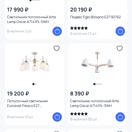
17 990 ₽
20 190 ₽
Цена
Светильник потолочный Arte
Подвес Eglo Bolsano E27 92762
Lamp Oscar A7141PL-5WH
От
До
В наличии 2 шт.
В наличии 12 шт.
Бренд
Цвет
Стиль
Страна
19 200 ₽
8 390 ₽
Потолочный светильник
Светильник потолочный Arte
Eurosvet Fresco E27
Lamp Oscar A7141PL-3WH
Материал арматуры
4690389121760
В наличии 10 шт.
В наличии 93 шт.
Материал плафона