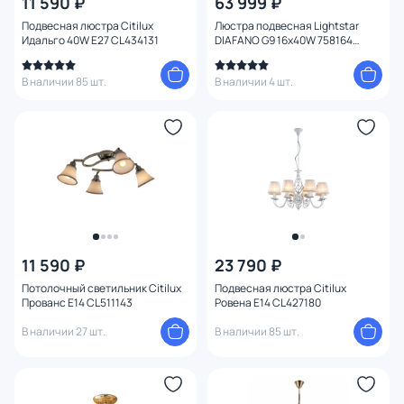
11 590 ₽
63 999 ₽
Количество ламп
Подвесная люстра Citilux
Люстра подвесная Lightstar
Идальго 40W E27 CL434131
DIAFANO G9 16х40W 758164
хром/прозрачная
Вид лампы
В наличии 85 шт.
В наличии 4 шт.
Цоколь
Цвет свечения
Тип помещения
1
Управление
11 590 ₽
23 790 ₽
Назначение
Потолочный светильник Citilux
Подвесная люстра Citilux
Прованс E14 CL511143
Ровена E14 CL427180
Форма
В наличии 27 шт.
В наличии 85 шт.
Количество колец