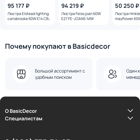
95 177 ₽
94 219 ₽
50 250 ₽
Люстра Elstead lighting
Люстра Feiss joan 60W
Люстра Hinkle
carisbrooke 60W E14 CB6-
E27 FE-JOAN5-MW
mayflower 60W
BLACK
MAYFLOWER3
Почему покупают в Basicdecor
Большой ассортимент с
Один к
удобным поиском
менед
О BasicDecor
Cпециалистам