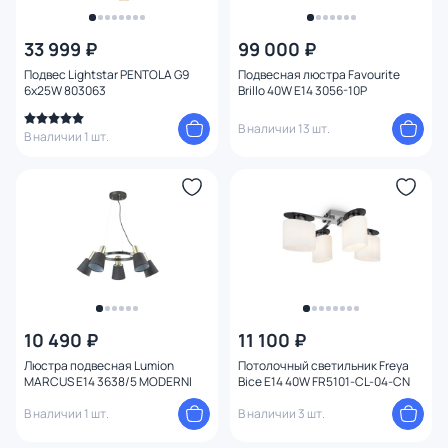
33 999 ₽
99 000 ₽
Подвес Lightstar PENTOLA G9
Подвесная люстра Favourite
6х25W 803063
Brillo 40W E14 3056-10P
В наличии 13 шт.
В наличии 1 шт.
10 490 ₽
11 100 ₽
Люстра подвесная Lumion
Потолочный светильник Freya
MARCUS E14 3638/5 MODERNI
Bice E14 40W FR5101-CL-04-CN
В наличии 1 шт.
В наличии 3 шт.