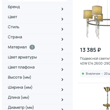
Бренд
Цвет
Стиль
Страна
Материал
1
13 385 ₽
Цвет арматуры
Подвесной светил
40W E14 2600-290
Цвет плафона
292-103-06
В наличии
•
20 ш
Высота (мм)
Ширина (мм)
Длина (мм)
Диаметр (мм)