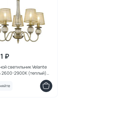
1 ₽
ой светильник Velante
4 2600-2900К (теплый)
3-05
няйте