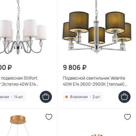
00 ₽
9 806 ₽
подвесная Stilfort
Подвесной светильник Velante
 / Эстетио 40W E14
40W E14 2600-2900К (теплый)
/06P
293-123-05
личии
•
14 шт.
В наличии
•
2 шт.