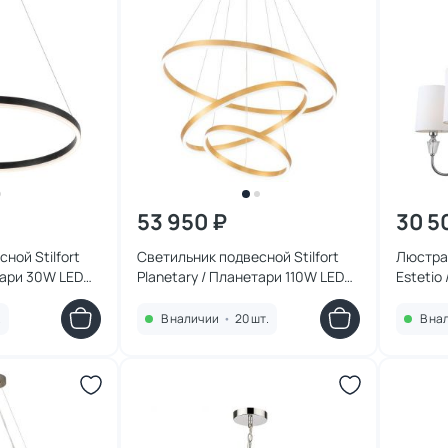
53 950 ₽
30 5
ной Stilfort
Светильник подвесной Stilfort
Люстра 
тари 30W LED
Planetary / Планетари 110W LED
Estetio
2800-6500К (теплый, белый,
1051/09
холодный) 4005/05/03P
.
В наличии
•
20 шт.
В на