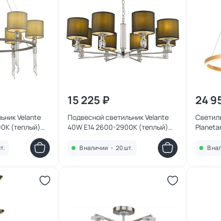
15 225 ₽
24 9
ьник Velante
Подвесной светильник Velante
Светиль
0К (теплый)
40W E14 2600-2900К (теплый)
Planeta
293-123-08
4005/0
т.
В наличии
•
20 шт.
В на