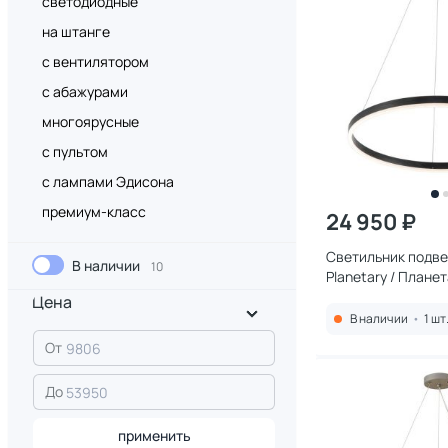
светодиодные
на штанге
с вентилятором
с абажурами
многоярусные
с пультом
с лампами Эдисона
премиум-класс
24 950 ₽
Светильник подвес
В наличии
10
Planetary / Плане
4005/02/01P
Цена
В наличии
•
1 шт
От
До
применить