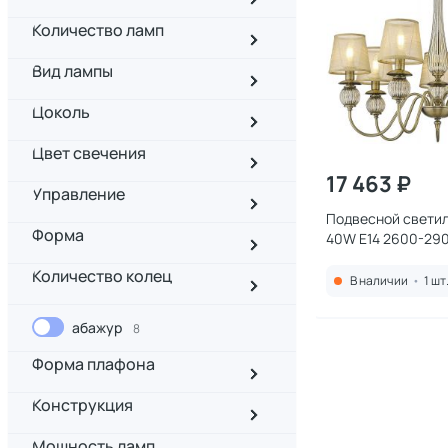
Количество ламп
Вид лампы
Цоколь
Цвет свечения
17 463 ₽
Управление
Подвесной светил
Форма
40W E14 2600-290
302-503-07
Количество колец
В наличии
•
1 шт
абажур
8
Форма плафона
Конструкция
Мощность ламп