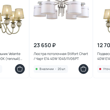
23 650 ₽
12 70
ьник Velante
Люстра потолочная Stilfort Chart
Подвесн
0К (теплый)
/ Чарт E14 40W 1045/11/06PT
40W E1
302-50
.
В наличии
•
20 шт.
Уточ