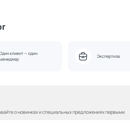
or
Один клиент — один
Экспертиза
менеджер
авайте
о новинках и специальных предложениях первыми