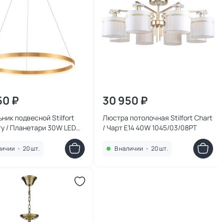
50 ₽
30 950 ₽
ник подвесной Stilfort
Люстра потолочная Stilfort Chart
ry / Планетари 30W LED
/ Чарт E14 40W 1045/03/08PT
5/01P
личии
•
20 шт.
В наличии
•
20 шт.