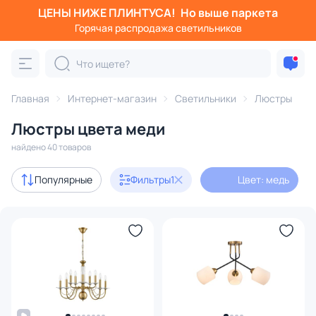
ЦЕНЫ НИЖЕ ПЛИНТУСА!
Но выше паркета
Фильтры
Горячая распродажа светильников
Цвет: медь
Категория:
Люстры
Главная
Интернет-магазин
Светильники
Люстры
Люстры цвета меди
подвесные
потолочные
светодиодные
на штанге
найдено 40 товаров
Акции
9
Популярные
Фильтры
1
Цвет: медь
с 3D-моделями
4
Дизайнерский свет
10
В наличии
23
Доставка