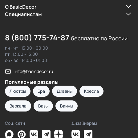
О BasicDecor
Cпециалистам
8 (800) 775-74-87
бесплатно по России
пн - чт : 13:00 - 00:00
пт : 13:00 - 13:00
сб - вс : 14:00 - 01:00
info@basicdecor.ru
Популярные разделы
Люстры
Бра
Диваны
Кресла
Зеркала
Вазы
Ванны
Соц. сети
Дизайнерам