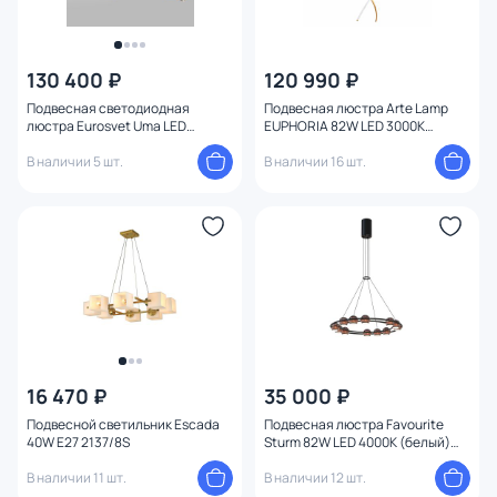
130 400 ₽
120 990 ₽
Подвесная светодиодная
Подвесная люстра Arte Lamp
люстра Eurosvet Uma LED
EUPHORIA 82W LED 3000К
3000K(теплый) 90368/14 медь
(теплый) A2964SP-82PB
В наличии 5 шт.
В наличии 16 шт.
16 470 ₽
35 000 ₽
Подвесной светильник Escada
Подвесная люстра Favourite
40W E27 2137/8S
Sturm 82W LED 4000К (белый)
4561-12P
В наличии 11 шт.
В наличии 12 шт.