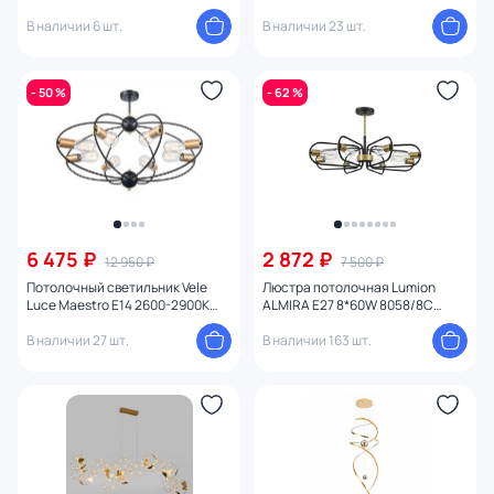
(теплый) VL6462P06
В наличии 6 шт.
В наличии 23 шт.
- 50 %
- 62 %
6 475 ₽
2 872 ₽
12 950 ₽
7 500 ₽
Потолочный светильник Vele
Люстра потолочная Lumion
Luce Maestro E14 2600-2900К
ALMIRA E27 8*60W 8058/8C
(теплый) 60W VL6522L08
COMFI
В наличии 27 шт.
В наличии 163 шт.