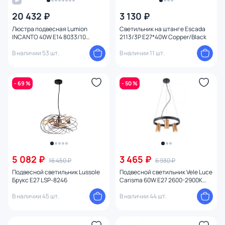
20 432 ₽
3 130 ₽
Цена
Люстра подвесная Lumion
Светильник на штанге Escada
INCANTO 40W E14 8033/10
2113/3P E27*40W Copper/Black
CLASSI
От
До
В наличии 53 шт.
В наличии 11 шт.
Бренд
- 69 %
- 50 %
Цвет
1
Стиль
Страна
5 082 ₽
3 465 ₽
16 450 ₽
6 930 ₽
Подвесной светильник Lussole
Подвесной светильник Vele Luce
Брукс E27 LSP-8246
Carisma 60W E27 2600-2900К
Материал арматуры
(теплый) VL5784P03
В наличии 45 шт.
В наличии 44 шт.
Материал плафона