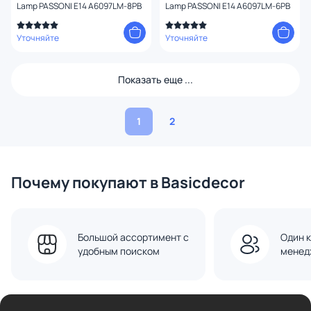
Lamp PASSONI E14 A6097LM-8PB
Lamp PASSONI E14 A6097LM-6PB
Уточняйте
Уточняйте
Показать еще ...
1
2
Почему покупают в Basicdecor
Большой ассортимент с
Один к
удобным поиском
менед