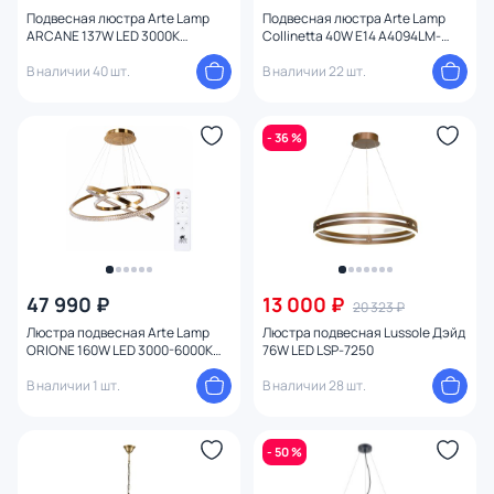
Цоколь
Подвесная люстра Arte Lamp
Подвесная люстра Arte Lamp
ARCANE 137W LED 3000К
Collinetta 40W E14 A4094LM-
(теплый) A2974SP-137PB
12PB
В наличии 40 шт.
В наличии 22 шт.
Цвет свечения
Тип помещения
- 36 %
Назначение
Форма
Количество колец
47 990 ₽
13 000 ₽
20 323 ₽
Люстра подвесная Arte Lamp
Люстра подвесная Lussole Дэйд
Вид рассеивателя
ORIONE 160W LED 3000-6000К
76W LED LSP-7250
(теплый, белый, холодный)
A2182SP-160PB
В наличии 1 шт.
В наличии 28 шт.
Форма плафона
- 50 %
Количество плафонов