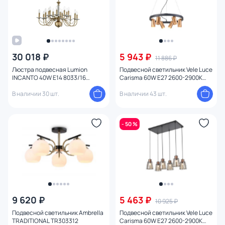
Оформление
Функции
30 018 ₽
5 943 ₽
11 886 ₽
Способ крепления
Люстра подвесная Lumion
Подвесной светильник Vele Luce
INCANTO 40W E14 8033/16
Carisma 60W E27 2600-2900К
Степень пыле-влагозащиты
CLASSI
(теплый) VL5784P06
В наличии 30 шт.
В наличии 43 шт.
Конструкция
- 50 %
Мощность ламп
9 620 ₽
5 463 ₽
10 925 ₽
Подвесной светильник Ambrella
Подвесной светильник Vele Luce
TRADITIONAL TR303312
Carisma 60W E27 2600-2900К