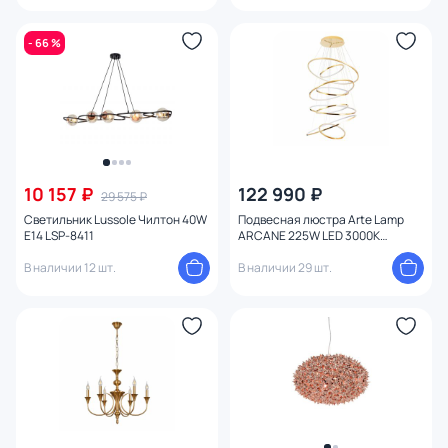
- 66 %
10 157 ₽
122 990 ₽
29 575 ₽
Светильник Lussole Чилтон 40W
Подвесная люстра Arte Lamp
E14 LSP-8411
ARCANE 225W LED 3000К
(теплый) A2974SP-225PB
В наличии 12 шт.
В наличии 29 шт.