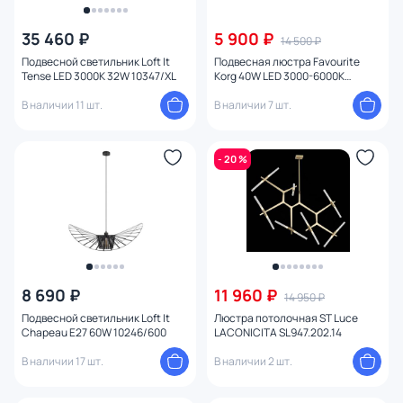
35 460 ₽
5 900 ₽
14 500 ₽
Подвесной светильник Loft It
Подвесная люстра Favourite
Tense LED 3000K 32W 10347/XL
Korg 40W LED 3000-6000К
(теплый, белый, холодный)
В наличии 11 шт.
4435-2P
В наличии 7 шт.
- 20 %
8 690 ₽
11 960 ₽
14 950 ₽
Подвесной светильник Loft It
Люстра потолочная ST Luce
Chapeau E27 60W 10246/600
LACONICITA SL947.202.14
В наличии 17 шт.
В наличии 2 шт.