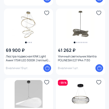
69 900 ₽
41 262 ₽
Люстра подвесная KINK Light
Уличный светильник Mantra
Амия 175W LED 3000К (теплый)
POLINESIA E27 IP44 7130
07675A,36
В наличии 19 шт.
В наличии 1 шт.
- 59 %