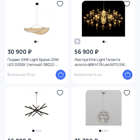
30 900 ₽
56 900 ₽
Подвес KINK Light Брами 20W
Люстра Kink Light Галанта
LED 3000К (теплый) 08022-
золото d88 h178 Led 60*0,5W
80A,01
(3000-6000K) 07889-80,33(21)
В наличии 75 шт.
В наличии 14 шт.