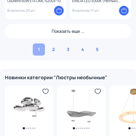
Loureiro 60W E14 OML-52003-10
EMILIA LED 3000К (теплый)
WE459.03.303
В наличии 20 шт.
В наличии 17 шт.
Показать еще ...
1
2
3
4
5
Новинки категории "Люстры необычные"