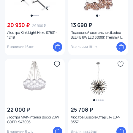
20 930 ₽
13 690 ₽
29 900 ₽
Люстра Kink Light Никс 07531-
Подвесной светильник iLedex
12,19
SELFIE 6W LED 3000К (теплый)
19152P/3-6W-3000K CP
В наличии 16 шт.
В наличии 18 шт.
22 000 ₽
25 708 ₽
Люстра MAK-interior Bocci 20W
Люстра Lussole Стар E14 LSP-
G9 BD-943095
8337
В наличии 6 шт.
В наличии 26 шт.