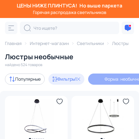
ЦЕНЫ НИЖЕ ПЛИНТУСА!
Но выше паркета
Фильтры
Горячая распродажа светильников
Форма: необычная
Категория:
Люстры
Главная
Интернет-магазин
Светильники
Люстры
Люстры необычные
подвесные
потолочные
светодиодные
на штанге
найдено 524 товаров
Акции
104
Популярные
Фильтры
1
Форма: необычн
с 3D-моделями
92
Дизайнерский свет
110
В наличии
409
Доставка