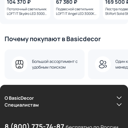
104 370 ₽
67 380 ₽
169 500 
Потолочный светильник
Подвесной светильник
Люстра подв
LOFT IT Skydro LED 3000К
LOFT IT Angel LED 3000К
Stilfort Solid S
7W 10477L
26W 10478P
Солид Стоун 
6000K 60W 40
Почему покупают в Basicdecor
Большой ассортимент с
Один к
удобным поиском
менед
О BasicDecor
Cпециалистам
8 (800) 775-74-87
бесплатно по России