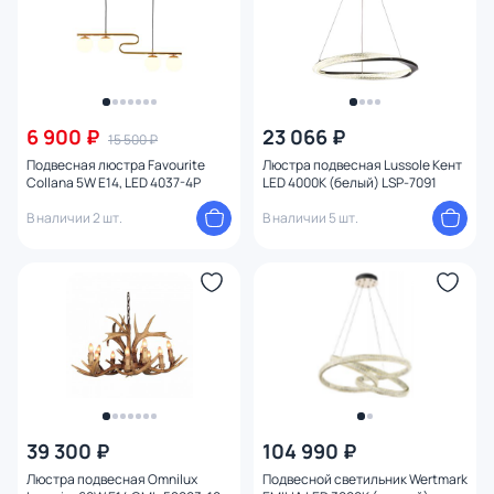
6 900 ₽
23 066 ₽
15 500 ₽
Подвесная люстра Favourite
Люстра подвесная Lussole Кент
Collana 5W E14, LED 4037-4P
LED 4000К (белый) LSP-7091
В наличии 2 шт.
В наличии 5 шт.
39 300 ₽
104 990 ₽
Люстра подвесная Omnilux
Подвесной светильник Wertmark