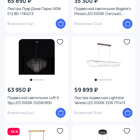
65 890 ₽
35 300 ₽
Люстра Лувр Дома Пэрис 60W
Подвесной светильник Bogate's
E12 BD-1184213
Plesso LED 3000К (теплый)
4690389010408
В наличии 3 шт.
В наличии 10 шт.
63 950 ₽
59 899 ₽
Подвесной светильник Loft It
Люстра подвесная Lightstar
Spy LED 3000К 10258/800
Varese LED 3000К 32W 731413
В наличии 6 шт.
В наличии 16 шт.
- 55 %