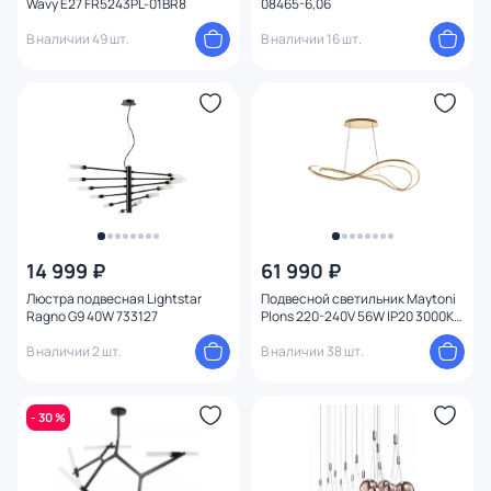
Wavy E27 FR5243PL-01BR8
08465-6,06
Тема
В наличии 49 шт.
В наличии 16 шт.
Конструкция
Мощность ламп
Умный дом
14 999 ₽
61 990 ₽
Люстра подвесная Lightstar
Подвесной светильник Maytoni
Ragno G9 40W 733127
Plons 220-240V 56W IP20 3000K
MOD283PL-L65BS3K
В наличии 2 шт.
В наличии 38 шт.
- 30 %