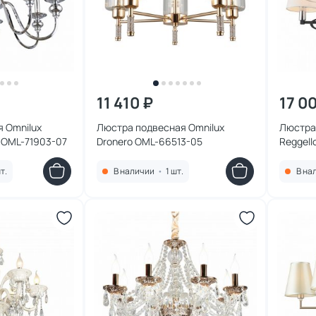
11 410 ₽
17 0
 Omnilux
Люстра подвесная Omnilux
Люстра
 OML-71903-07
Dronero OML-66513-05
Reggell
т.
В наличии
•
1 шт.
В на