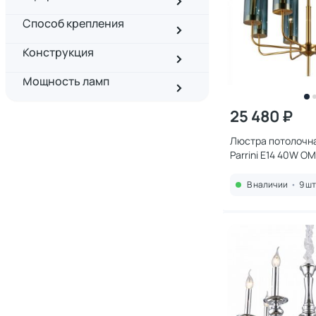
Способ крепления
Конструкция
Мощность ламп
25 480 ₽
Люстра потолочна
Parrini E14 40W O
В наличии
•
9 шт