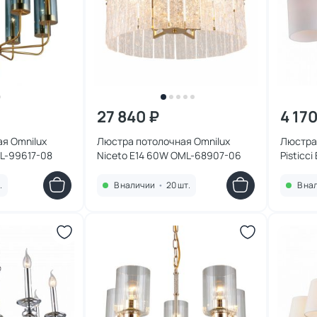
27 840 ₽
4 170
я Omnilux
Люстра потолочная Omnilux
Люстра
ML-99617-08
Niceto E14 60W OML-68907-06
Pisticc
.
В наличии
•
20 шт.
В на