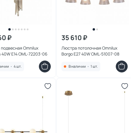
60 ₽
35 610 ₽
 подвесная Omnilux
Люстра потолочная Omnilux
a 40W E14 OML-72203-06
Borgo E27 40W OML-51007-08
личии
•
4 шт.
В наличии
•
1 шт.