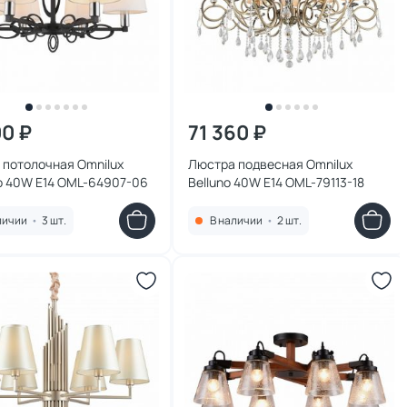
00 ₽
71 360 ₽
 потолочная Omnilux
Люстра подвесная Omnilux
o 40W E14 OML-64907-06
Belluno 40W E14 OML-79113-18
личии
•
3 шт.
В наличии
•
2 шт.