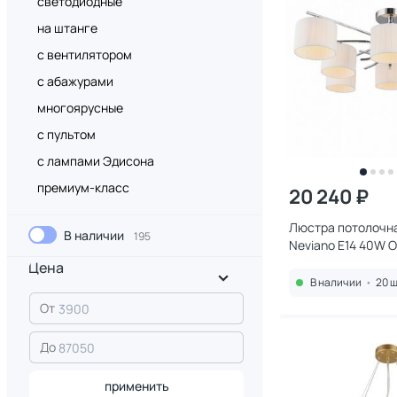
светодиодные
на штанге
с вентилятором
с абажурами
многоярусные
с пультом
с лампами Эдисона
премиум-класс
20 240 ₽
Люстра потолочна
В наличии
195
Neviano E14 40W 
Цена
В наличии
•
20 ш
От
До
применить