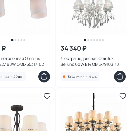
 ₽
34 340 ₽
 потолочная Omnilux
Люстра подвесная Omnilux
i E27 60W OML-55317-02
Belluno 60W E14 OML-79103-10
личии
•
20 шт.
В наличии
•
4 шт.