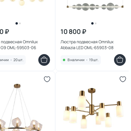
0 ₽
10 800 ₽
 подвесная Omnilux
Люстра подвесная Omnilux
 G9 OML-59503-06
Abbazia LED OML-65903-08
личии
•
20 шт.
В наличии
•
19 шт.