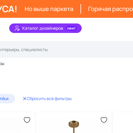
УСА!
Но выше паркета
Горячая распр
Каталог дизайнеров
ры
nilux
Сбросить все фильтры