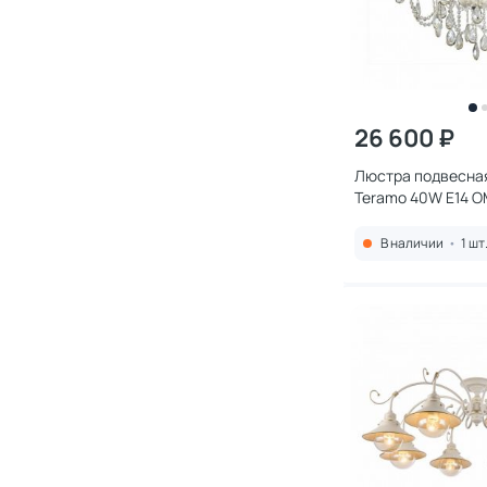
26 600 ₽
Люстра подвесная
Teramo 40W E14 
В наличии
•
1 шт