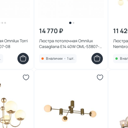
14 770 ₽
11 42
 Omnilux Torri
Люстра потолочная Omnilux
Люстра
07-08
Casagliana E14 40W OML-53807-
Nembro
08
.
В наличии
•
1 шт.
В на