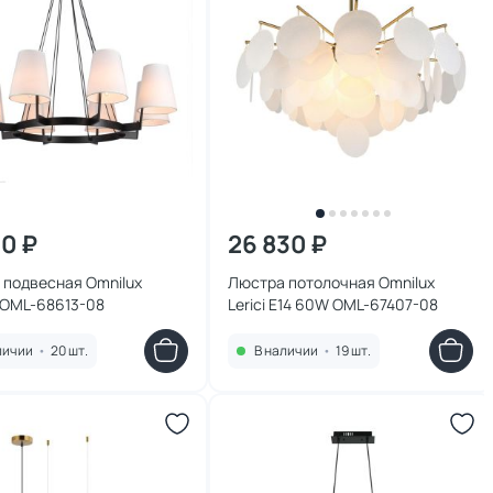
50 ₽
26 830 ₽
 подвесная Omnilux
Люстра потолочная Omnilux
 OML-68613-08
Lerici E14 60W OML-67407-08
личии
•
20 шт.
В наличии
•
19 шт.