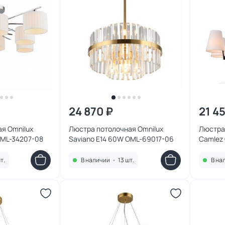
24 870 ₽
21 4
я Omnilux
Люстра потолочная Omnilux
Люстра
OML-34207-08
Saviano E14 60W OML-69017-06
Camlez
т.
В наличии
•
13 шт.
В на