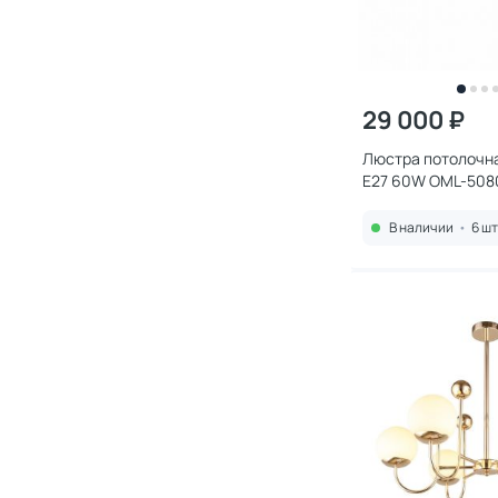
29 000 ₽
Люстра потолочная
E27 60W OML-508
В наличии
•
6 шт