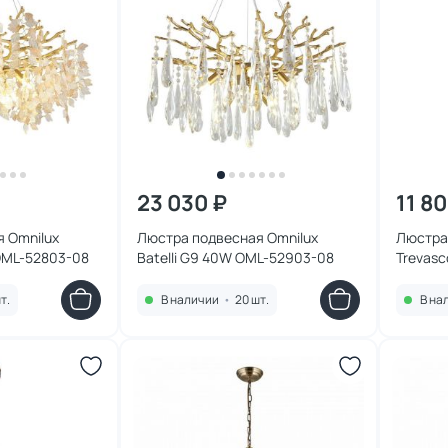
23 030 ₽
11 8
 Omnilux
Люстра подвесная Omnilux
Люстра
 OML-52803-08
Batelli G9 40W OML-52903-08
Trevas
т.
В наличии
•
20 шт.
В на