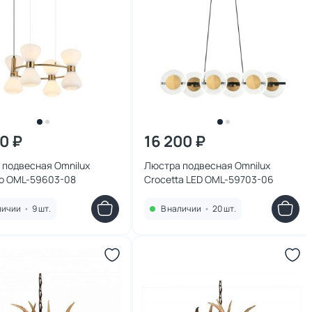
00 ₽
16 200 ₽
 подвесная Omnilux
Люстра подвесная Omnilux
co OML-59603-08
Crocetta LED OML-59703-06
личии
•
9 шт.
В наличии
•
20 шт.