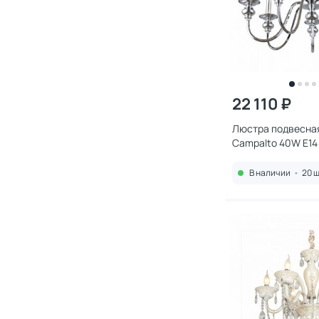
22 110 ₽
Люстра подвесная
Campalto 40W E14
В наличии
•
20 ш