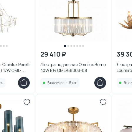
29 410 ₽
39 3
Omnilux Perelli
Люстра подвесная Omnilux Borno
Люстра
) 17W OML-
40W E14 OML-66003-08
Loureir
т.
В наличии
•
5 шт.
В на