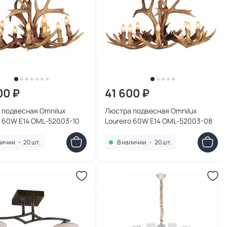
00 ₽
41 600 ₽
 подвесная Omnilux
Люстра подвесная Omnilux
o 60W E14 OML-52003-10
Loureiro 60W E14 OML-52003-08
личии
•
20 шт.
В наличии
•
20 шт.