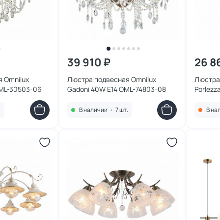
39 910 ₽
26 8
 Omnilux
Люстра подвесная Omnilux
Люстра
OML-30503-06
Gadoni 40W E14 OML-74803-08
Porlezz
.
В наличии
•
7 шт.
В на