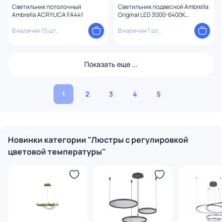
Светильник потолочный
Светильник подвесной Ambrella
Ambrella ACRYLICA FA441
Original LED 3000-6400К
(теплый, белый, холодный)
В наличии 15 шт.
FA433
В наличии 1 шт.
Показать еще ...
1
2
3
4
5
Новинки категории "Люстры с регулировкой
цветовой температуры"