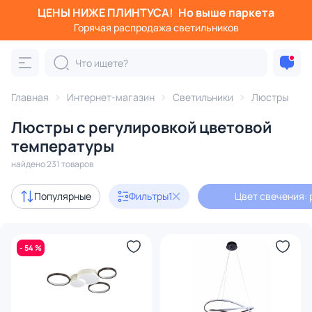
ЦЕНЫ НИЖЕ ПЛИНТУСА!
Но выше паркета
Фильтры
Горячая распродажа светильников
Цвет свечения: регулируемый
Категория:
Люстры
Главная
Интернет-магазин
Светильники
Люстры
Люстры с регулировкой цветовой
подвесные
потолочные
светодиодные
на штанге
температуры
найдено 231 товаров
Акции
21
Популярные
Фильтры
1
Цвет свечения:
с 3D-моделями
12
Дизайнерский свет
22
- 54 %
В наличии
175
Доставка