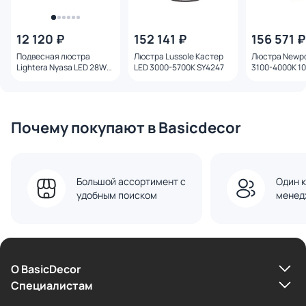
12 120 ₽
152 141 ₽
156 571 ₽
Подвесная люстра
Люстра Lussole Кастер
Люстра Newp
Lightera Nyasa LED 28W
LED 3000-5700K SY4247
3100-4000K 1
3000-6000К LE217L-40G
15104N/S grafi
латунь
Почему покупают в Basicdecor
Большой ассортимент с
Один к
удобным поиском
менед
О BasicDecor
Cпециалистам