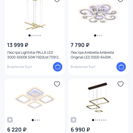
13 999 ₽
7 790 ₽
Люстра Lightstar PALLA LED
Люстра Ambrella Ambrella
3000-6000K 50W 1920LM 739123
Original LED 3000-6400К
золото
(теплый,белый,холодный) 112W
В наличии 9 шт.
FA5146
В наличии 9 шт.
6 220 ₽
6 990 ₽