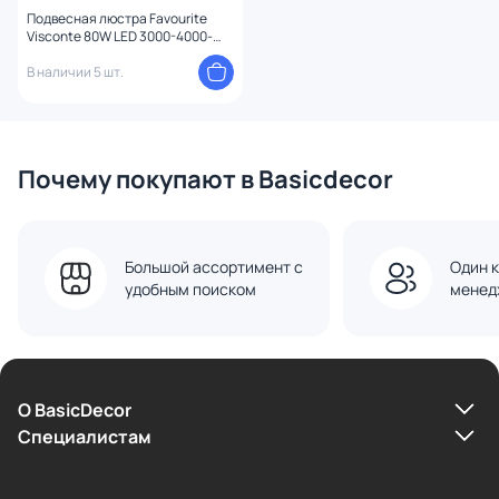
Подвесная люстра Favourite
Visconte 80W LED 3000-4000-
6000К (теплый, белый,
холодный) 4304-8P
В наличии 5 шт.
Почему покупают в Basicdecor
Большой ассортимент с
Один к
удобным поиском
менед
О BasicDecor
Cпециалистам