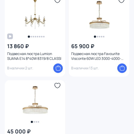
Цоколь
Цвет свечения
Форма
13 860 ₽
65 900 ₽
Способ крепления
Подвесная люстра Lumion
Подвесная люстра Favourite
SUANA E14 8*40W 8319/8 CLASSI
Visconte 60W LED 3000-4000-
6000К (теплый, белый,
Конструкция
В наличии 2 шт.
холодный) 4304-6P
В наличии 13 шт.
Мощность ламп
45 000 ₽