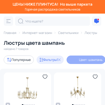
ЦЕНЫ НИЖЕ ПЛИНТУСА!
Но выше паркета
Фильтры
Горячая распродажа светильников
Цвет: шампань
Категория:
Люстры
Главная
Интернет-магазин
Светильники
Люстры
Люстры цвета шампань
подвесные
потолочные
светодиодные
на штанге
найдено 7 товаров
с 3D-моделями
3
Популярные
Фильтры
1
Цвет: шампань
В наличии
7
Цена
От
До