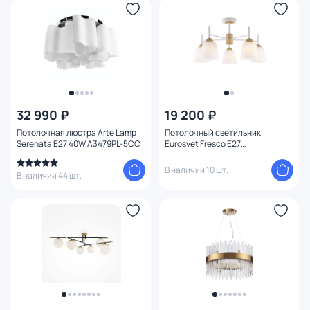
Материал
Цвет арматуры
Цвет плафона
32 990 ₽
19 200 ₽
Размер
Потолочная люстра Arte Lamp
Потолочный светильник
Serenata E27 40W A3479PL-5CC
Eurosvet Fresco E27
Высота (мм)
4690389121760
В наличии 10 шт.
В наличии 44 шт.
Ширина (мм)
Длина (мм)
Диаметр (мм)
Глубина (мм)