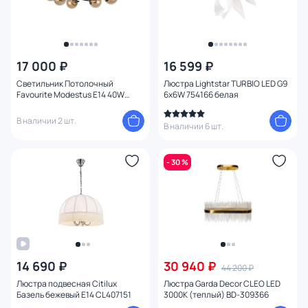
17 000 ₽
16 599 ₽
Светильник Потолочный
Люстра Lightstar TURBIO LED G9
Favourite Modestus E14 40W
6х6W 754166 белая
2344-8U
В наличии 2 шт.
В наличии 6 шт.
- 30 %
14 690 ₽
30 940 ₽
44 200 ₽
Люстра подвесная Citilux
Люстра Garda Decor CLEO LED
Базель бежевый E14 CL407151
3000К (теплый) BD-309366