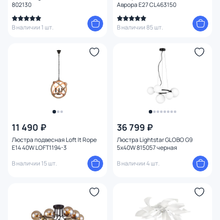
802130
Аврора E27 CL463150
Тема
В наличии 1 шт.
В наличии 85 шт.
Конструкция
Мощность ламп
Умный дом
11 490 ₽
36 799 ₽
Люстра подвесная Loft It Rope
Люстра Lightstar GLOBO G9
E14 40W LOFT1194-3
5х40W 815057 черная
В наличии 15 шт.
В наличии 4 шт.