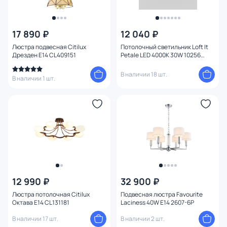
17 890 ₽
12 040 ₽
Люстра подвесная Citilux
Потолочный светильник Loft It
Дрезден E14 CL409151
Petale LED 4000К 30W 10256
White
В наличии 18 шт.
В наличии 1 шт.
12 990 ₽
32 900 ₽
Люстра потолочная Citilux
Подвесная люстра Favourite
Октава E14 CL131181
Laciness 40W E14 2607-6P
В наличии 17 шт.
В наличии 2 шт.