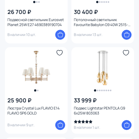
26 700 ₽
30 400 ₽
Подвесной светильник Eurosvet
Потолочный светильник
Planet 25W E27 4690389190704
Favourite Babylon G9 40W 2515-
9U
В наличии 10 шт.
В наличии 13 шт.
25 900 ₽
33 999 ₽
Люстра Crystal Lux FLAVIO E14
Подвес Lightstar PENTOLA G9
FLAVIO SP6 GOLD
6х25W 803063
В наличии 9 шт.
В наличии 1 шт.