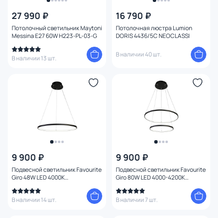
27 990 ₽
16 790 ₽
Цена
Потолочный светильник Maytoni
Потолочная люстра Lumion
Messina E27 60W H223-PL-03-G
DORIS 4436/5C NEOCLASSI
От
До
В наличии 40 шт.
В наличии 13 шт.
Бренд
Цвет
Стиль
Страна
9 900 ₽
9 900 ₽
Подвесной светильник Favourite
Подвесной светильник Favourite
Материал арматуры
Giro 48W LED 4000К
Giro 80W LED 4000-4200К
(нейтральный) 1764-6P
(теплый, белый, холодный) 1764-
10P
В наличии 14 шт.
В наличии 7 шт.
Материал плафона