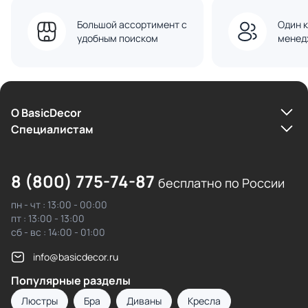
Большой ассортимент с
Один к
удобным поиском
менед
О BasicDecor
Cпециалистам
8 (800) 775-74-87
бесплатно по России
пн - чт : 13:00 - 00:00
пт : 13:00 - 13:00
сб - вс : 14:00 - 01:00
info@basicdecor.ru
Популярные разделы
Люстры
Бра
Диваны
Кресла