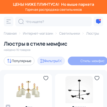
ЦЕНЫ НИЖЕ ПЛИНТУСА!
Но выше паркета
Фильтры
Горячая распродажа светильников
Стиль: мемфис
Категория:
Люстры
Главная
Интернет-магазин
Светильники
Люстры
Люстры в стиле мемфис
подвесные
потолочные
светодиодные
на штанге
найдено 16 товаров
Акции
3
Популярные
Фильтры
1
Стиль: мемфис
с 3D-моделями
2
Дизайнерский свет
2
В наличии
16
Цена