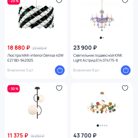
- 20 %
Цвет плафона
Размер
Высота (мм)
18 880 ₽
23 900 ₽
23 600 ₽
Ширина (мм)
Люстра MAK-interior Denisa 40W
Светильник подвесной KINK
E27 BD-942925
Light Астрид E14 074175-6
Длина (мм)
В наличии 3 шт.
В наличии 9 шт.
Диаметр (мм)
- 30 %
Количество ламп
Вид лампы
Цоколь
11 375 ₽
43 700 ₽
16 250 ₽