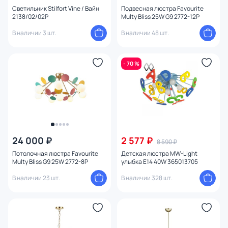
Тип помещения
Светильник Stilfort Vine / Вайн
Подвесная люстра Favourite
2138/02/02P
Multy Bliss 25W G9 2772-12P
В наличии 3 шт.
В наличии 48 шт.
Назначение
Форма
- 70 %
плафон
11
Форма плафона
Количество плафонов
24 000 ₽
2 577 ₽
8 590 ₽
Потолочная люстра Favourite
Детская люстра MW-Light
Оформление
Multy Bliss G9 25W 2772-8P
улыбка E14 40W 365013705
В наличии 23 шт.
В наличии 328 шт.
Конструкция
Мощность ламп