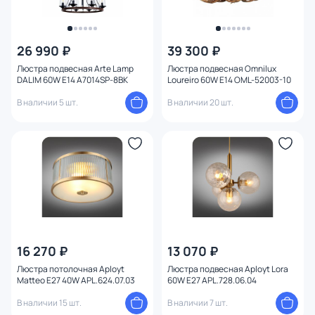
26 990 ₽
39 300 ₽
Люстра подвесная Arte Lamp
Люстра подвесная Omnilux
DALIM 60W E14 A7014SP-8BK
Loureiro 60W E14 OML-52003-10
В наличии 5 шт.
В наличии 20 шт.
16 270 ₽
13 070 ₽
Люстра потолочная Aployt
Люстра подвесная Aployt Lora
Matteo E27 40W APL.624.07.03
60W E27 APL.728.06.04
В наличии 15 шт.
В наличии 7 шт.