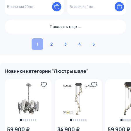
APL.018.03.60
В наличии 20 шт.
В наличии 1 шт.
Показать еще ...
1
2
3
4
5
Новинки категории "Люстры шале"
59 900 ₽
34 900 ₽
59 900 ₽