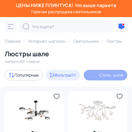
ЦЕНЫ НИЖЕ ПЛИНТУСА!
Но выше паркета
Фильтры
Горячая распродажа светильников
Стиль: шале
Категория:
Люстры
Главная
Интернет-магазин
Светильники
Люстры
Люстры шале
подвесные
потолочные
светодиодные
на штанге
найдено 881 товаров
Акции
39
Популярные
Фильтры
1
Стиль: шале
с 3D-моделями
29
Дизайнерский свет
98
В наличии
591
Доставка