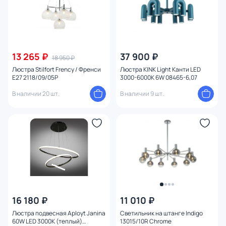
13 265 ₽
37 900 ₽
18 950 ₽
Люстра Stilfort Frency / Френси
Люстра KINK Light Канти LED
E27 2118/09/05P
3000-6000К 6W 08465-6,07
В наличии 20 шт.
В наличии 9 шт.
16 180 ₽
11 010 ₽
Люстра подвесная Aployt Janina
Светильник на штанге Indigo
60W LED 3000К (теплый)
13015/10R Chrome