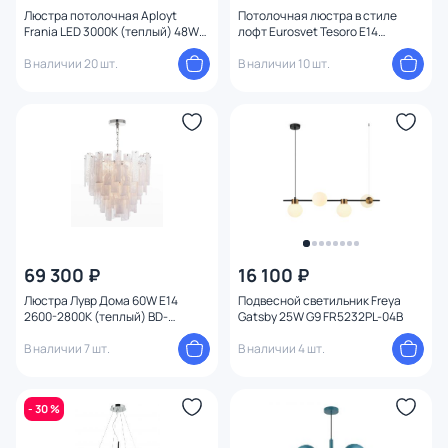
Люстра потолочная Aployt
Потолочная люстра в стиле
Frania LED 3000К (теплый) 48W
лофт Eurosvet Tesoro E14
APL.017.17.48
4690389168338
В наличии 20 шт.
В наличии 10 шт.
69 300 ₽
16 100 ₽
Люстра Лувр Дома 60W E14
Подвесной светильник Freya
2600-2800К (теплый) BD-
Gatsby 25W G9 FR5232PL-04B
2594766
В наличии 7 шт.
В наличии 4 шт.
- 30 %