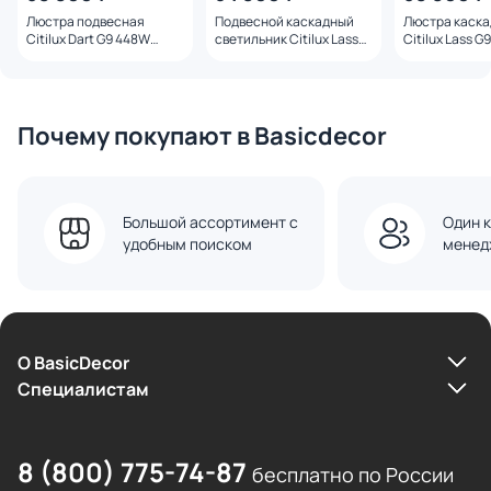
Люстра подвесная
Подвесной каскадный
Люстра каск
Citilux Dart G9 448W
светильник Citilux Lass
Citilux Lass G
CL231251 хром
G9 162W 3000К CL249031
3000К CL2490
Почему покупают в Basicdecor
Большой ассортимент с
Один к
удобным поиском
менед
О BasicDecor
Cпециалистам
8 (800) 775-74-87
бесплатно по России