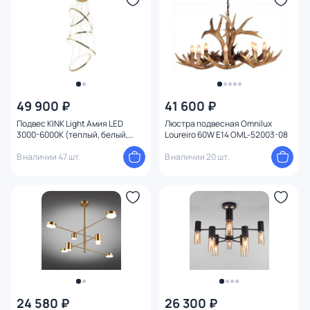
49 900 ₽
41 600 ₽
Подвес KINK Light Амия LED
Люстра подвесная Omnilux
3000-6000К (теплый, белый,
Loureiro 60W E14 OML-52003-08
холодный) 09475-5A,33
В наличии 47 шт.
В наличии 20 шт.
24 580 ₽
26 300 ₽