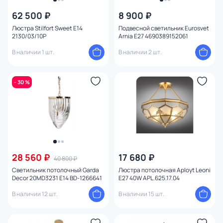
62 500 ₽
8 900 ₽
Люстра Stilfort Sweet E14
Подвесной светильник Eurosvet
2130/03/10P
Arnia E27 4690389152061
В наличии 1 шт.
В наличии 2 шт.
- 30 %
28 560 ₽
17 680 ₽
40 800 ₽
Светильник потолочный Garda
Люстра потолочная Aployt Leoni
Decor 20MD3231 E14 BD-1266641
E27 40W APL.625.17.04
В наличии 12 шт.
В наличии 15 шт.