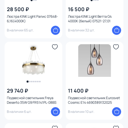
28 500 ₽
16 500 ₽
Цена
Люстра KINK Light Рапис 07648-
Люстра KINK Light Ветта G4
6,16(4000K)
4000К (белый) 07521-27,01
От
До
В наличии 65 шт.
В наличии 32 шт.
Бренд
Цвет
Стиль
1
Страна
29 740 ₽
11 400 ₽
Подвесной светильник Freya
Подвесной светильник Eurosvet
Deserto 35W G9 FR5141PL-08BS
Cosmic E14 4690389132025
Материал арматуры
В наличии 6 шт.
В наличии 10 шт.
Материал плафона