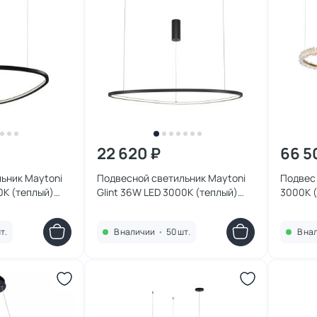
22 620 ₽
66 5
ьник Maytoni
Подвесной светильник Maytoni
Подвес 
0К (теплый)
Glint 36W LED 3000К (теплый)
3000К 
K
MOD072PL-L36B3K
т.
В наличии
•
50 шт.
В на