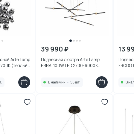
39 990 ₽
13 9
сной Arte Lamp
Подвесная люстра Arte Lamp
Подвес
2700К (теплый)
ERRAI 100W LED 2700-6000К
FRODO 
(теплый, белый, холодный)
(теплый
A2195SP-5BK
A2197S
т.
В наличии
•
55 шт.
В на