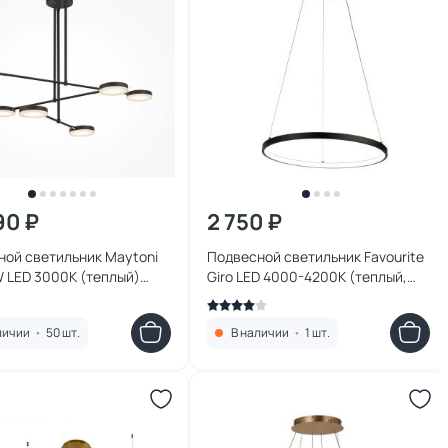
90 ₽
2 750 ₽
ной светильник Maytoni
Подвесной светильник Favourite
 LED 3000К (теплый)
Giro LED 4000-4200К (теплый,
PL-L38B3K
белый, холодный) 1764-4P
личии
•
50 шт.
В наличии
•
1 шт.