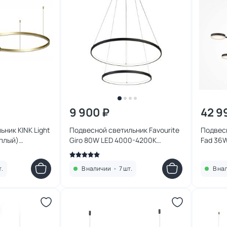
9 900 ₽
42 9
ник KINK Light
Подвесной светильник Favourite
Подвес
еплый)
Giro 80W LED 4000-4200К
Fad 36W
)
(теплый, белый, холодный) 1764-
MOD070
10P
т.
В наличии
•
7 шт.
В на