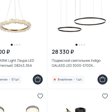
00 ₽
28 330 ₽
KINK Light Лаура LED
Подвесной светильник Indigo
(теплый) 08243,36A
GALASS LED 3000-5700К
(теплый, белый, холодный)
V000030L
личии
•
57 шт.
В наличии
•
1 шт.