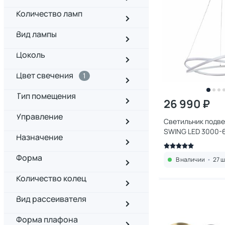
Количество ламп
Вид лампы
Цоколь
Цвет свечения
1
Тип помещения
26 990 ₽
Управление
Светильник подве
SWING LED 3000-6
Назначение
белый, холодный
Форма
В наличии
•
27 ш
Количество колец
Вид рассеивателя
Форма плафона