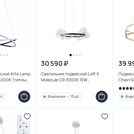
30 590 ₽
39 9
сной Arte Lamp
Светильник подвесной Loft It
Подвес
000К (теплый,
Molecule G9 3000K 15W
Chain 5
 A2522SP-2BK
10023/850
MOD017
т.
В наличии
•
13 шт.
В на