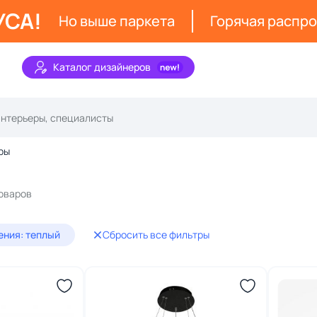
УСА!
Но выше паркета
Горячая распр
Каталог дизайнеров
ры
товаров
ения: теплый
Сбросить все фильтры