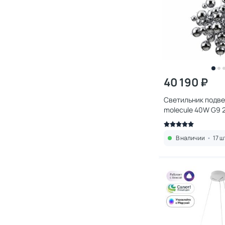
40 190 ₽
Светильник подве
molecule 40W G9 
A8313SP-9CC
В наличии
•
17 ш