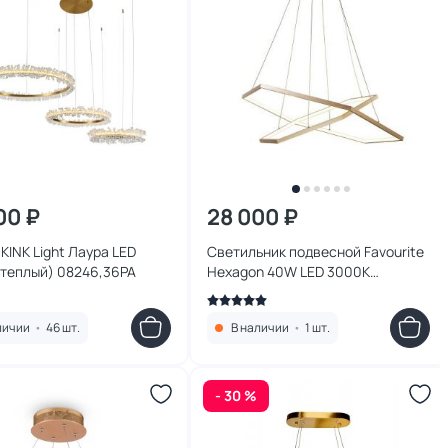
00 ₽
28 000 ₽
KINK Light Лаура LED
Светильник подвесной Favourite
(теплый) 08246,36PA
Hexagon 40W LED 3000К
(теплый) 2103-14P
личии
•
46 шт.
В наличии
•
1 шт.
- 30 %