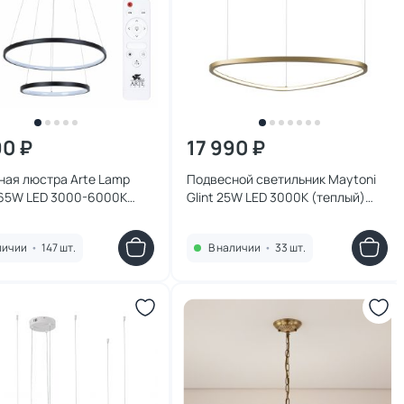
90 ₽
17 990 ₽
ная люстра Arte Lamp
Подвесной светильник Maytoni
65W LED 3000-6000К
Glint 25W LED 3000К (теплый)
, белый, холодный)
MOD072PL-L28BS3K
P-2BK
личии
•
147 шт.
В наличии
•
33 шт.