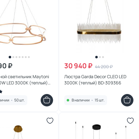
90 ₽
30 940 ₽
44 200 ₽
ной светильник Maytoni
Люстра Garda Decor CLEO LED
0W LED 3000К (теплый)
3000К (теплый) BD-309366
PL-L50MG
личии
•
50 шт.
В наличии
•
15 шт.