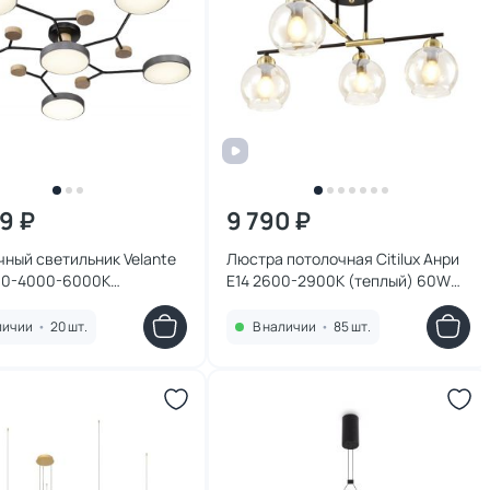
99 ₽
9 790 ₽
ный светильник Velante
Люстра потолочная Citilux Анри
00-4000-6000К
E14 2600-2900К (теплый) 60W
,белый,холодный) 446-
CL124145
личии
•
20 шт.
В наличии
•
85 шт.