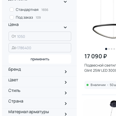
Стандартная
1656
Под заказ
109
Цена
От
До
17 090 ₽
применить
Подвесной светил
Бренд
Glint 25W LED 300
MOD072PL-L28B3
Цвет
В наличии
•
50 ш
Стиль
Страна
Материал арматуры