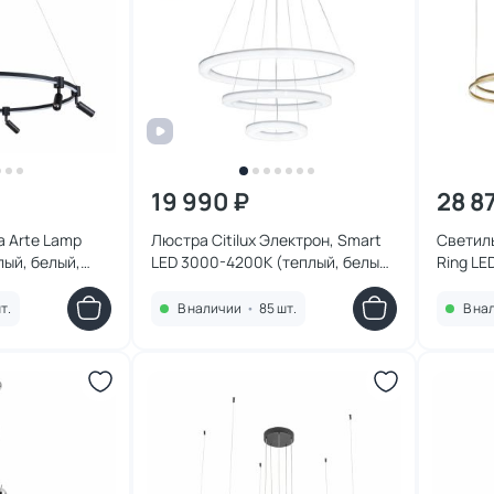
19 990 ₽
28 8
 Arte Lamp
Люстра Citilux Электрон, Smart
Светиль
лый, белый,
LED 3000-4200К (теплый, белый)
Ring LE
P-1BK
CL710A104S
т.
В наличии
•
85 шт.
В на