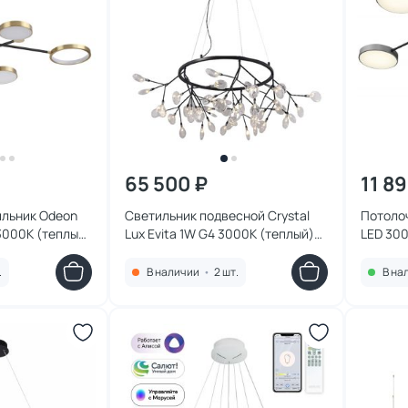
65 500 ₽
11 8
ильник Odeon
Светильник подвесной Crystal
Потолоч
3000К (теплый)
Lux Evita 1W G4 3000К (теплый)
LED 30
EVITA SP45 D
(теплый
BLACK/TRANSPARENT
207-06
.
В наличии
•
2 шт.
В на