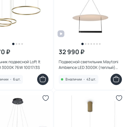
70 ₽
32 990 ₽
ник подвесной Loft It
Подвесной светильник Maytoni
D 3000K 76W 10017/3S
Ambience LED 3000К (теплый)
MOD280PL-L30B3K
личии
•
6 шт.
В наличии
•
43 шт.