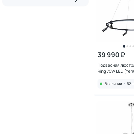
39 990 ₽
Подвесная люстра
Ring 75W LED (теп
холодный) A2186S
В наличии
•
52 ш