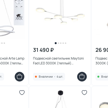
31 490 ₽
26 9
сной Arte Lamp
Подвесной светильник Maytoni
Подвес 
000К (теплый,
Fad LED 3000К (теплый)
3000К 
) A2522SP-2WH
MOD070PL-L36W3K
т.
В наличии
•
4 шт.
В на