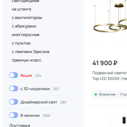
светодиодные
на штанге
с вентилятором
с абажурами
многоярусные
с пультом
с лампами Эдисона
премиум-класс
41 900 ₽
Подвесной светиль
Акции
234
Тор LED 3000К (т
08223,33P(3000K
с 3D-моделями
253
В наличии
•
11 ш
Дизайнерский свет
285
В наличии
1656
Доставка