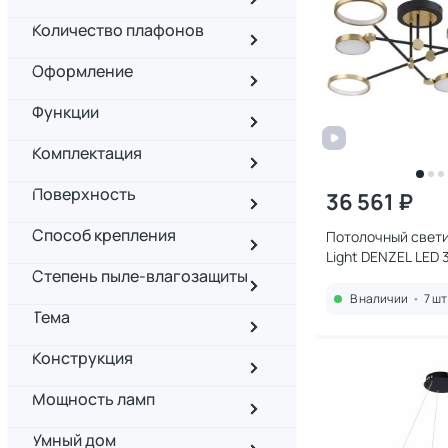
Количество плафонов
Оформление
Функции
Комплектация
Поверхность
36 561 ₽
Способ крепления
Потолочный свет
Light DENZEL LED 
Степень пыле-влагозащиты
32W 4320/60CL
В наличии
•
7 шт
Тема
Конструкция
Мощность ламп
Умный дом