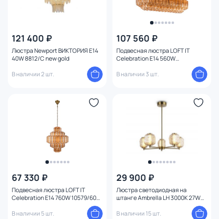
121 400 ₽
107 560 ₽
Люстра Newport ВИКТОРИЯ E14
Подвесная люстра LOFT IT
40W 8812/C new gold
Celebration E14 560W
10579/1000R Amber
В наличии 2 шт.
В наличии 3 шт.
67 330 ₽
29 900 ₽
Подвесная люстра LOFT IT
Люстра светодиодная на
Celebration E14 760W 10579/600
штанге Ambrella LH 3000K 27W
Amber
LH30104
В наличии 5 шт.
В наличии 15 шт.