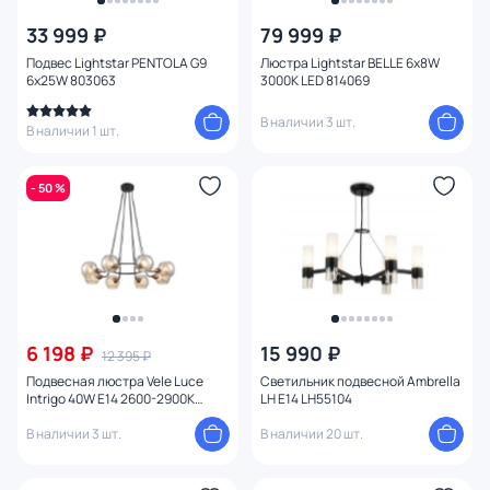
33 999 ₽
79 999 ₽
От
До
Подвес Lightstar PENTOLA G9
Люстра Lightstar BELLE 6х8W
6х25W 803063
3000K LED 814069
Бренд
В наличии 3 шт.
В наличии 1 шт.
Цвет
- 50 %
Стиль
Страна
Материал плафона
6 198 ₽
15 990 ₽
12 395 ₽
Подвесная люстра Vele Luce
Светильник подвесной Ambrella
Материал
Intrigo 40W E14 2600-2900К
LH E14 LH55104
(теплый) VL5832P08
В наличии 3 шт.
В наличии 20 шт.
Цвет арматуры