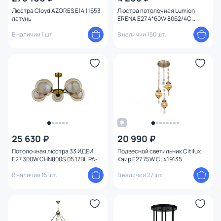
Люстра Cloyd AZORES E14 11653
Люстра потолочная Lumion
латунь
ERENA E27 4*60W 8062/4C
COMFI
В наличии 1 шт.
В наличии 150 шт.
25 630 ₽
20 990 ₽
Потолочная люстра 33 ИДЕИ
Подвесной светильник Citilux
Е27 300W CHN800S.05.17BL.PA-
Каир E27 75W CL419135
S12AM
В наличии 15 шт.
В наличии 27 шт.