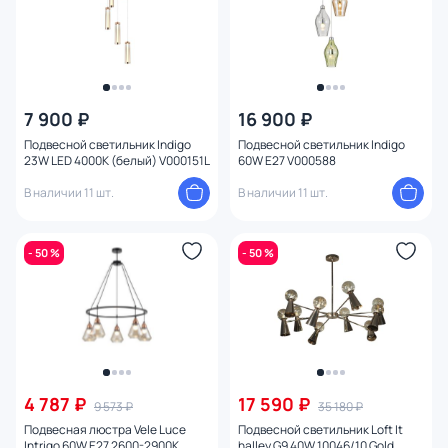
Конструкция
Мощность ламп
7 900 ₽
16 900 ₽
Подвесной светильник Indigo
Подвесной светильник Indigo
23W LED 4000К (белый) V000151L
60W E27 V000588
В наличии 11 шт.
В наличии 11 шт.
- 50 %
- 50 %
4 787 ₽
17 590 ₽
9 573 ₽
35 180 ₽
Подвесная люстра Vele Luce
Подвесной светильник Loft It
Intrigo 60W E27 2600-2900К
halley G9 40W 10046/10 Gold