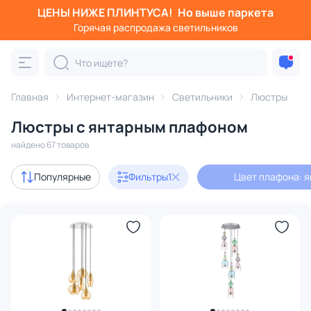
ЦЕНЫ НИЖЕ ПЛИНТУСА!
Но выше паркета
Фильтры
Горячая распродажа светильников
Цвет плафона: янтарный
Категория:
Люстры
Главная
Интернет-магазин
Светильники
Люстры
Люстры с янтарным плафоном
подвесные
потолочные
светодиодные
на штанге
найдено 67 товаров
Акции
8
Популярные
Фильтры
1
Цвет плафона: 
с 3D-моделями
3
Дизайнерский свет
5
В наличии
55
Цена