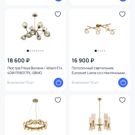
18 600 ₽
16 900 ₽
Люстра Freya Волани / Volani E14
Потолочный светильник
40W FR8017PL-08MG
Eurosvet Liana со стеклянными
плафонами 502001/5 латунь
В наличии 10 шт.
В наличии 10 шт.