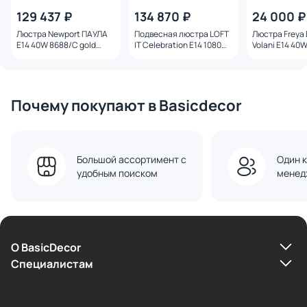
129 437 ₽
134 870 ₽
24 000 ₽
Люстра Newport ПАУЛА
Подвесная люстра LOFT
Люстра Freya 
E14 40W 8688/C gold
IT Celebration E14 1080W
Volani E14 40
polished amber
10579/800 Amber
10MG
Почему покупают в Basicdecor
Большой ассортимент с
Один к
удобным поиском
менед
О BasicDecor
Cпециалистам