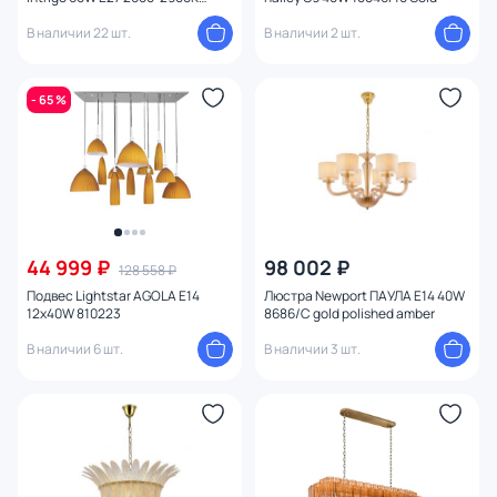
(теплый) VL5842P05
В наличии 22 шт.
В наличии 2 шт.
- 65 %
44 999 ₽
98 002 ₽
128 558 ₽
Подвес Lightstar AGOLA E14
Люстра Newport ПАУЛА E14 40W
12х40W 810223
8686/C gold polished amber
В наличии 6 шт.
В наличии 3 шт.