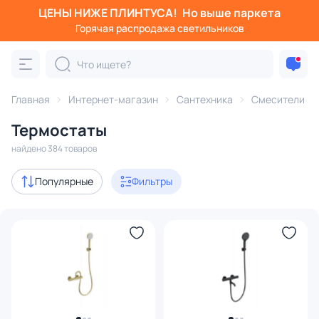
ЦЕНЫ НИЖЕ ПЛИНТУСА!
Но выше паркета
Фильтры
Горячая распродажа светильников
Категория:
Смесители
Главная
Интернет-магазин
Сантехника
Смесители
для кухонной мойки
для раковины
с термостатом
Термостаты
Акции
16
найдено 384 товаров
с 3D-моделями
16
Популярные
Фильтры
В наличии
231
Доставка
Цена