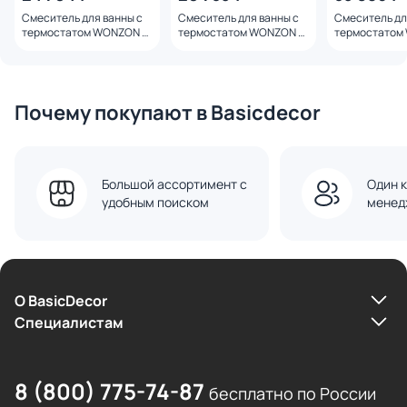
Смеситель для ванны с
Смеситель для ванны с
Смеситель дл
термостатом WONZON &
термостатом WONZON &
термостатом
WOGHAND WW-B3029-
WOGHAND WW-B3029-
WOGHAND WW
A1-BG с душевым
A1-MB с душевым
BG с душевым
гарнитуром, Золото
гарнитуром, Черный
гарнитуром, 
Почему покупают в Basicdecor
Большой ассортимент с
Один к
удобным поиском
менед
О BasicDecor
Cпециалистам
8 (800) 775-74-87
бесплатно по России