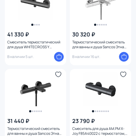
41 330 ₽
30 320 ₽
Смеситель термостатический
Термостатический смеситель
для душа WHITECROSS Y
для ванны и душа Sancos Этна
Y1246GM, оружейная сталь
(Etna) SC9006CH хром
В наличии 5 шт.
В наличии 16 шт.
31 440 ₽
23 790 ₽
Термостатический смеситель
Смеситель для душа AM.PM X-
для ванны и душа Sancos Этна
Joy F85A40022 с термостатом,