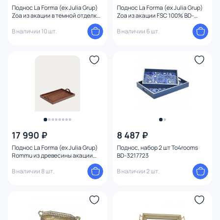
Поднос La Forma (ex Julia Grup)
Поднос La Forma (ex Julia Grup)
Zoa из акации в темной отделке
Zoa из акации FSC 100% BD-
FSC 100% BD-3221243
3221241
В наличии 10 шт.
В наличии 6 шт.
17 990 ₽
8 487 ₽
Поднос La Forma (ex Julia Grup)
Поднос, набор 2 шт To4rooms
Rommu из древесины акации
BD-3217723
BD-3220760
В наличии 8 шт.
В наличии 2 шт.