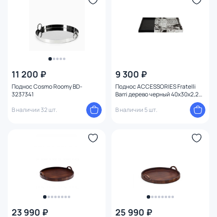
11 200 ₽
9 300 ₽
Поднос Cosmo Roomy BD-
Поднос ACCESSORIES Fratelli
3237341
Barri дерево черный 40x30x2,2
BD-3233634
В наличии 32 шт.
В наличии 5 шт.
23 990 ₽
25 990 ₽