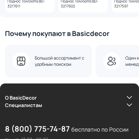
Поднос To4rooms BD-
Поднос To4rooms BD-
Поднос To4ro
3217611
3217602
3217597
Почему покупают в Basicdecor
Большой ассортимент с
Один к
удобным поиском
менед
О BasicDecor
Cпециалистам
8 (800) 775-74-87
бесплатно по России