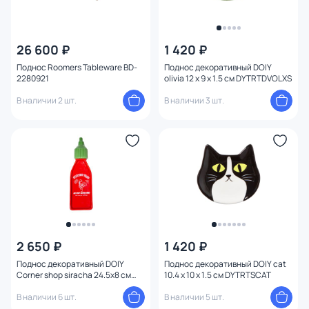
26 600 ₽
1 420 ₽
Поднос Roomers Tableware BD-
Поднос декоративный DOIY
2280921
olivia 12 x 9 x 1.5 см DYTRTDVOLXS
В наличии 2 шт.
В наличии 3 шт.
2 650 ₽
1 420 ₽
Поднос декоративный DOIY
Поднос декоративный DOIY cat
Corner shop siracha 24.5х8 см
10.4 x 10 x 1.5 см DYTRTSCAT
DYTRTRCSSI
В наличии 6 шт.
В наличии 5 шт.