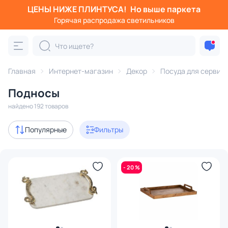
ЦЕНЫ НИЖЕ ПЛИНТУСА!
Но выше паркета
Фильтры
Горячая распродажа светильников
Категория:
Посуда для сервировки
Главная
Интернет-магазин
Декор
Посуда для сервир
кувшины
этажерки
подносы
менажницы
чайник
Подносы
Акции
22
найдено 192 товаров
В наличии
119
Популярные
Фильтры
Доставка
- 20 %
Цена
От
До