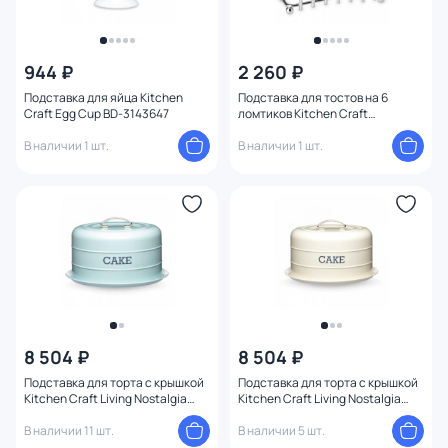
944 ₽
2 260 ₽
Подставка для яйца Kitchen
Подставка для тостов на 6
Craft Egg Cup BD-3143647
ломтиков Kitchen Craft
Professional стального цвета
В наличии 1 шт.
BD-3143629
В наличии 1 шт.
8 504 ₽
8 504 ₽
Подставка для торта с крышкой
Подставка для торта с крышкой
Kitchen Craft Living Nostalgia
Kitchen Craft Living Nostalgia
голубая BD-3143615
кремовая BD-3143614
В наличии 11 шт.
В наличии 5 шт.