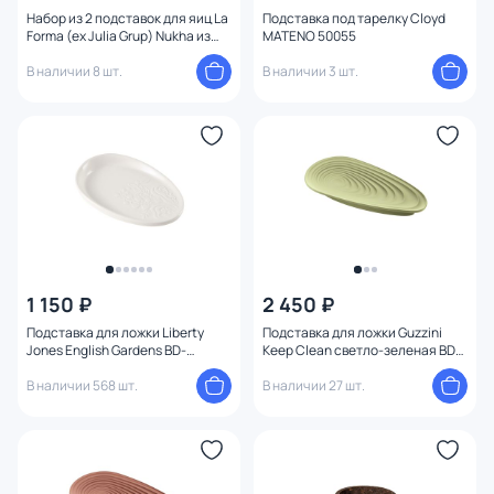
Набор из 2 подставок для яиц La
Подставка под тарелку Cloyd
Forma (ex Julia Grup) Nukha из
MATENO 50055
древесины акации BD-3221144
В наличии 8 шт.
В наличии 3 шт.
1 150 ₽
2 450 ₽
Подставка для ложки Liberty
Подставка для ложки Guzzini
Jones English Gardens BD-
Keep Clean светло-зеленая BD-
3182441
3182311
В наличии 568 шт.
В наличии 27 шт.