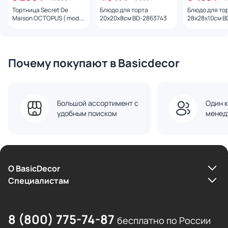
Тортница Secret De
Блюдо для торта
Блюдо для то
Maison OCTOPUS ( mod.
20х20х8см BD-2863743
28х28х10см B
9647 ) BD-3001469
Почему покупают в Basicdecor
Большой ассортимент с
Один к
удобным поиском
менед
О BasicDecor
Cпециалистам
8 (800) 775-74-87
бесплатно по России