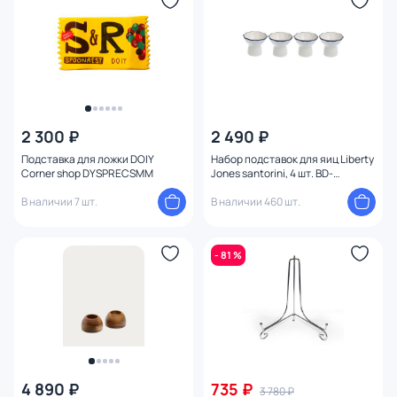
Глубина (см)
Ширина (см)
Высота (см)
2 300 ₽
2 490 ₽
Диаметр (см)
Подставка для ложки DOIY
Набор подставок для яиц Liberty
Corner shop DYSPRECSMM
Jones santorini, 4 шт. BD-
3239202
В наличии 7 шт.
В наличии 460 шт.
- 81 %
4 890 ₽
735 ₽
3 780 ₽