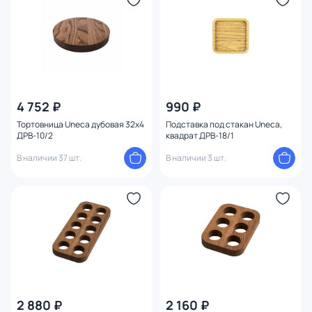
4 752 ₽
990 ₽
Тортовница Uneca дубовая 32х4
Подставка под стакан Uneca,
ДРВ-10/2
квадрат ДРВ-18/1
В наличии 37 шт.
В наличии 3 шт.
2 880 ₽
2 160 ₽