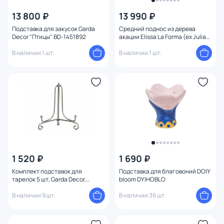
Бренд
13 800 ₽
13 990 ₽
Подставка для закусок Garda
Средний поднос из дерева
Decor "Птицы" BD-1451892
акации Elissa La Forma (ex Julia
Цвет
Grup) BD-2609116
В наличии 1 шт.
В наличии 1 шт.
Стиль
Страна
Материал
Назначение
1 520 ₽
1 690 ₽
Оформление
Комплект подставок для
Подставка для благовоний DOIY
тарелок 5 шт, Garda Decor,
bloom DYIHOBLO
серебро 17×11 см, BD-3250156
Тип товара
В наличии 9 шт.
В наличии 36 шт.
Длина (см)