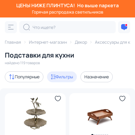
ЦЕНЫ НИЖЕ ПЛИНТУСА!
Но выше паркета
Фильтры
Горячая распродажа светильников
Категория:
Аксессуары для кухни
Главная
Интернет-магазин
Декор
Аксессуары для кух
дставки
для торта
для яиц
для закусок
для десер
Подставки для кухни
Акции
8
найдено 119 товаров
В наличии
80
Популярные
Фильтры
Назначение
Доставка
Цена
От
До