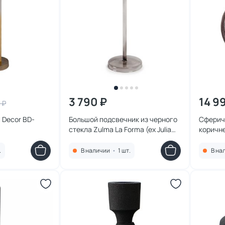
3 790 ₽
14 9
 ₽
 Decor BD-
Большой подсвечник из черного
Сферич
стекла Zulma La Forma (ex Julia
коричне
Grup) BD-2609254
(ex Jul
.
В наличии
•
1 шт.
В на