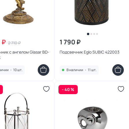
 ₽
1 790 ₽
2 710 ₽
ник с ангелом Glasar BD-
Подсвечник Eglo SUBIC 422003
3
личии
•
10 шт.
В наличии
•
11 шт.
- 40 %