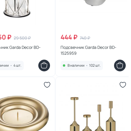
50 ₽
444 ₽
29 500 ₽
740 ₽
ник Garda Decor BD-
Подсвечник Garda Decor BD-
6
1525959
личии
•
4 шт.
В наличии
•
102 шт.