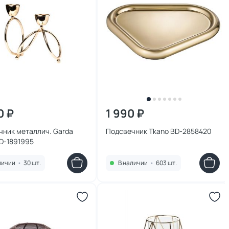
0 ₽
1 990 ₽
чник металлич. Garda
Подсвечник Tkano BD-2858420
D-1891995
личии
•
30 шт.
В наличии
•
603 шт.