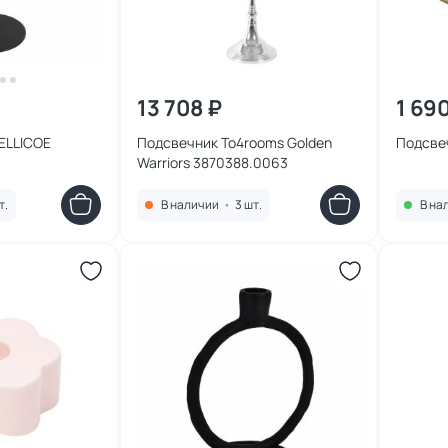
13 708 ₽
1 69
JELLICOE
Подсвечник To4rooms Golden
Подсве
Warriors 3870388.0063
т.
В наличии
•
3 шт.
В на