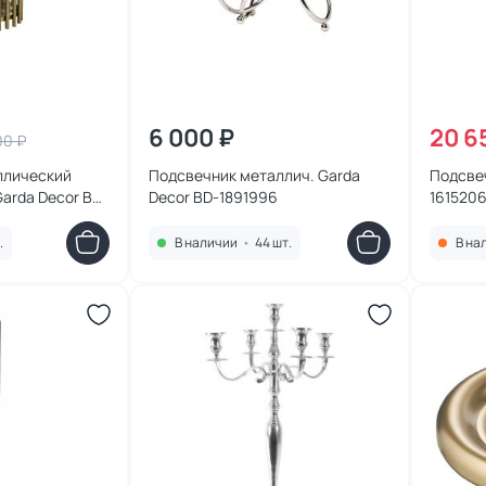
6 000 ₽
20 6
00 ₽
ллический
Подсвечник металлич. Garda
Подсвеч
arda Decor BD-
Decor BD-1891996
161520
.
В наличии
•
44 шт.
В на