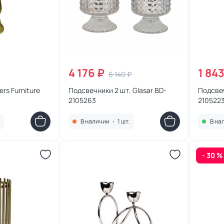
4 176 ₽
1 843
6 140 ₽
rs Furniture
Подсвечники 2 шт. Glasar BD-
Подсвеч
2105263
210522
.
В наличии
•
1 шт.
В на
- 30 %