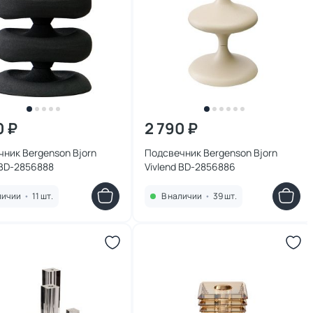
0 ₽
2 790 ₽
ник Bergenson Bjorn
Подсвечник Bergenson Bjorn
 BD-2856888
Vivlend BD-2856886
личии
•
11 шт.
В наличии
•
39 шт.