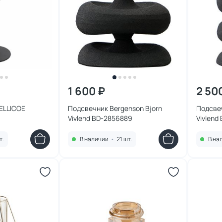
1 600 ₽
2 50
JELLICOE
Подсвечник Bergenson Bjorn
Подсвеч
Vivlend BD-2856889
Vivlend
т.
В наличии
•
21 шт.
В на