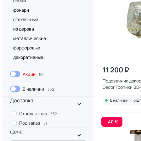
свечи
фонари
стеклянные
из дерева
металлические
фарфоровые
декоративные
11 200 ₽
Акции
59
Подсвечник декор
Decor Тропики BD
В наличии
332
Доставка
В наличии
•
6 шт
Стандартная
332
- 40 %
Под заказ
51
Цена