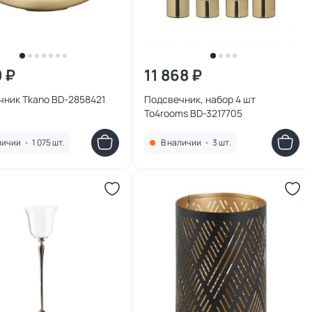
0 ₽
11 868 ₽
чник Tkano BD-2858421
Подсвечник, набор 4 шт
To4rooms BD-3217705
личии
•
1 075 шт.
В наличии
•
3 шт.