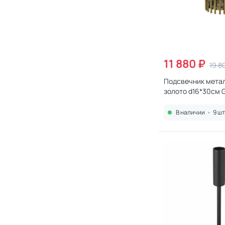
11 880 ₽
19 8
Подсвечник мета
золото d16*30см G
2362971
В наличии
•
9 шт