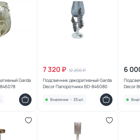
7 320 ₽
6 00
12 200 ₽
ативный Garda
Подсвечник декоративный Garda
Подсве
-846078
Decor Папоротники BD-846080
Decor B
.
В наличии
•
33 шт.
В на