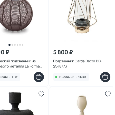
90 ₽
5 800 ₽
еский подсвечник из
Подсвечник Garda Decor BD-
вого металла La Forma
2548773
ia Grup) BD-2609134
личии
•
1 шт.
В наличии
•
96 шт.