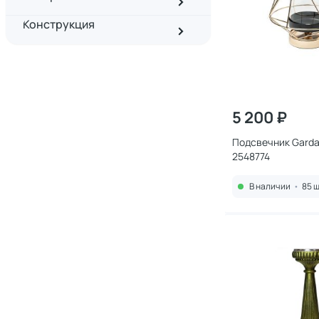
Конструкция
5 200 ₽
Подсвечник Garda
2548774
В наличии
•
85 ш