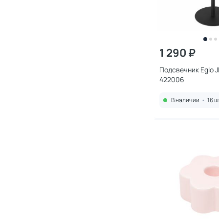
1 290 ₽
Подсвечник Eglo 
422006
В наличии
•
16 ш