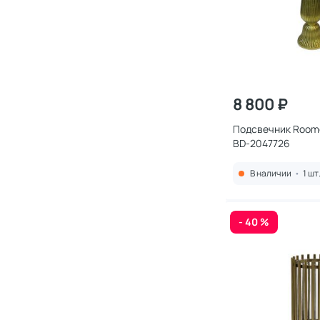
8 800 ₽
Подсвечник Roome
BD-2047726
В наличии
•
1 шт
- 40 %