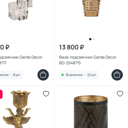
00 ₽
13 800 ₽
дсвечник Garda Decor
Ваза-подсвечник Garda Decor
8717
BD-2548715
личии
•
8 шт.
В наличии
•
22 шт.