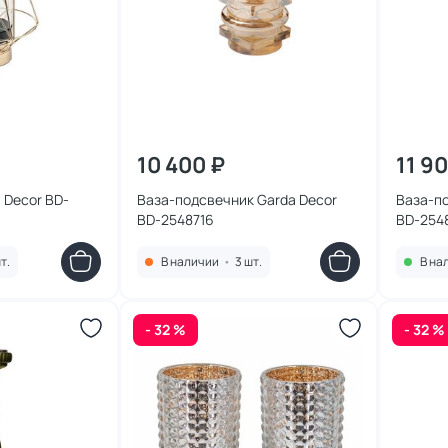
10 400 ₽
11 9
 Decor BD-
Ваза-подсвечник Garda Decor
Ваза-по
BD-2548716
BD-254
т.
В наличии
•
3 шт.
В на
- 32 %
- 32 %