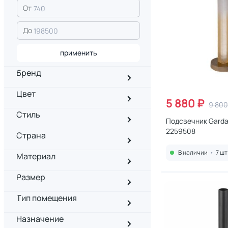
От
До
применить
Бренд
Цвет
5 880 ₽
9 800
Стиль
Подсвечник Garda
2259508
Страна
В наличии
•
7 шт
Материал
Размер
Тип помещения
Назначение