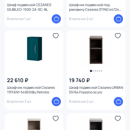
Шкаф подвесной CEZARES
Шкафчик подвесной под
С ящиками
GIUBILEO-1500-2A-SC-BL
раковину Cezares STING 44724
Nero Lucido
В наличии 1 шт.
В наличии 2 шт.
Ширина (см)
Высота (см)
Конструкция
Ориентация
22 610 ₽
19 740 ₽
Шкафчик подвесной Cezares
Шкаф подвесной Cezares URBAN
TIFFANY 54959 Blu Petrolio
55164 Frassino scuro
В наличии 3 шт.
В наличии 2 шт.