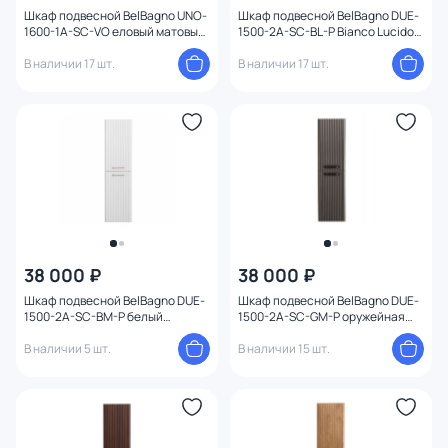
Шкаф подвесной BelBagno UNO-
Шкаф подвесной BelBagno DUE-
1600-1A-SC-VO еловый матовый
1500-2A-SC-BL-P Bianco Lucido
33 см
40 см
В наличии 17 шт.
В наличии 17 шт.
38 000 ₽
38 000 ₽
Шкаф подвесной BelBagno DUE-
Шкаф подвесной BelBagno DUE-
1500-2A-SC-BM-P белый
1500-2A-SC-GM-P оружейная
металлик 40 см
сталь 40 см
В наличии 5 шт.
В наличии 15 шт.