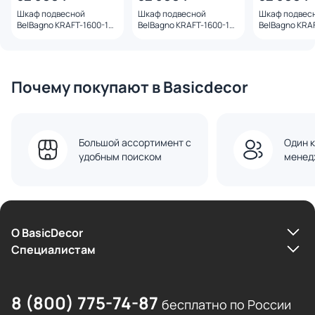
Шкаф подвесной
Шкаф подвесной
Шкаф подвес
BelBagno KRAFT-1600-1A-
BelBagno KRAFT-1600-1A-
BelBagno KRA
SC-BO Bianco Opaco 33
SC-GSO темно-серый
SC-СO бежев
см
матовый 33 см
33 см
Почему покупают в Basicdecor
Большой ассортимент с
Один к
удобным поиском
менед
О BasicDecor
Cпециалистам
8 (800) 775-74-87
бесплатно по России