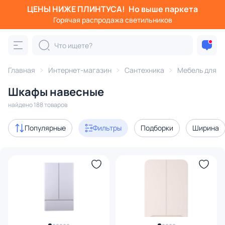
ЦЕНЫ НИЖЕ ПЛИНТУСА!
Но выше паркета
Фильтры
Горячая распродажа светильников
Категория:
Мебель для ванной комнаты
Главная
Интернет-магазин
Сантехника
Мебель для в
комплекты мебели
шкафы навесные
комплектующие дл
Шкафы навесные
Акции
17
найдено 188 товаров
с 3D-моделями
8
Популярные
Фильтры
Подборки
Ширина
В наличии
108
Доставка
Цена