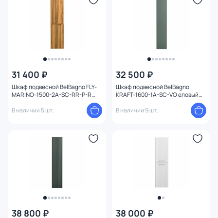
31 400 ₽
32 500 ₽
Шкаф подвесной BelBagno FLY-
Шкаф подвесной BelBagno
MARINO-1500-2A-SC-RR-P-R
KRAFT-1600-1A-SC-VO еловый
Rovere Rustico 40 см
матовый 33 см
В наличии 5 шт.
В наличии 9 шт.
38 800 ₽
38 000 ₽