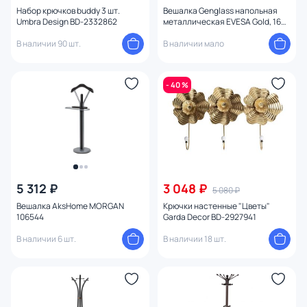
Набор крючков buddy 3 шт.
Вешалка Genglass напольная
Umbra Design BD-2332862
металлическая EVESA Gold, 163
x 54 см BD-2375162
В наличии 90 шт.
В наличии мало
- 40 %
5 312 ₽
3 048 ₽
5 080 ₽
Вешалка AksHome MORGAN
Крючки настенные "Цветы"
106544
Garda Decor BD-2927941
В наличии 6 шт.
В наличии 18 шт.