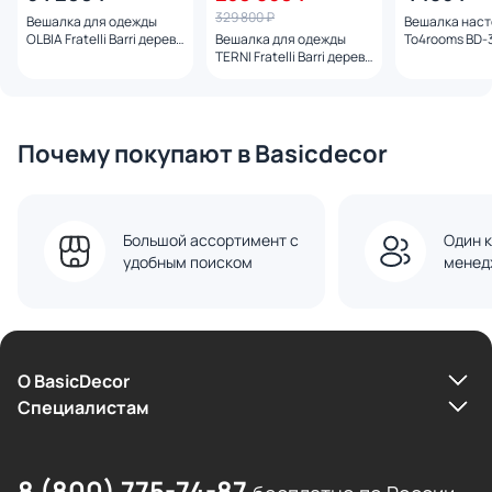
329 800 ₽
Вешалка для одежды
Вешалка нас
OLBIA Fratelli Barri дерево
Вешалка для одежды
To4rooms BD-
коричневый 57x55x142
TERNI Fratelli Barri дерево
BD-3233735
коричневый 115x44x175
BD-3233734
Почему покупают в Basicdecor
Большой ассортимент с
Один к
удобным поиском
менед
О BasicDecor
Cпециалистам
8 (800) 775-74-87