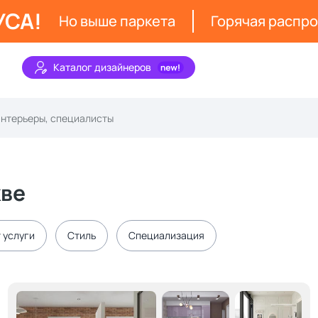
УСА!
Но выше паркета
Горячая распр
Каталог дизайнеров
кве
 услуги
Стиль
Специализация