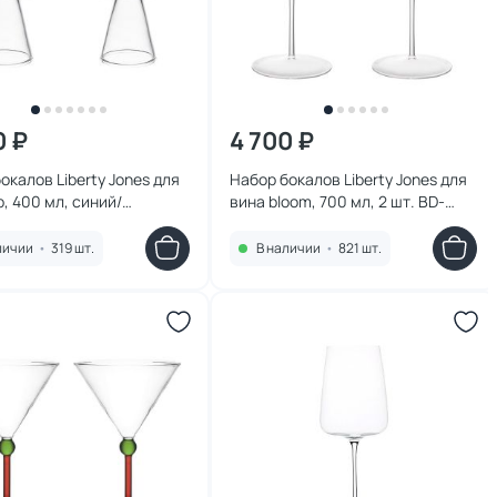
0 ₽
4 700 ₽
окалов Liberty Jones для
Набор бокалов Liberty Jones для
b, 400 мл, синий/
вина bloom, 700 мл, 2 шт. BD-
й, 2 шт. BD-3180956
3180951
личии
•
319 шт.
В наличии
•
821 шт.