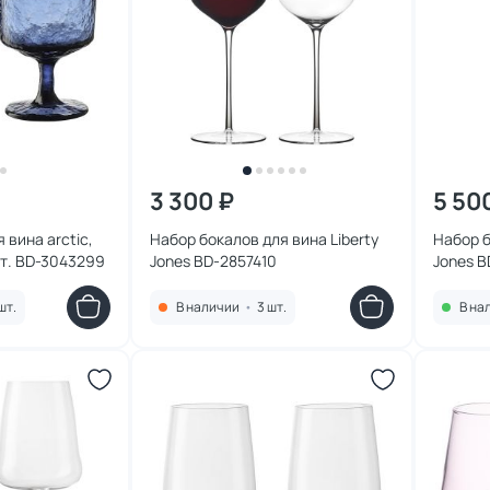
3 300 ₽
5 50
 вина arctic,
Набор бокалов для вина Liberty
Набор б
шт. BD-3043299
Jones BD-2857410
Jones B
шт.
В наличии
•
3 шт.
В на