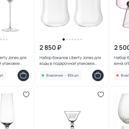
2 850 ₽
2 50
erty Jones для
Набор бокалов Liberty Jones для
Набор б
й упаковке
воды в подарочной упаковке
вина or
шт. BD-3180973
sense, 590 мл, 2 шт. BD-3180972
зеленый
шт.
В наличии
•
834 шт.
В на