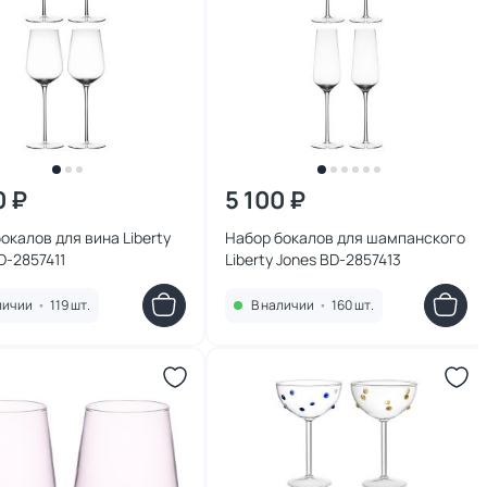
0 ₽
5 100 ₽
окалов для вина Liberty
Набор бокалов для шампанского
D-2857411
Liberty Jones BD-2857413
личии
•
119 шт.
В наличии
•
160 шт.