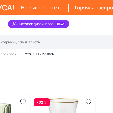
УСА!
Но выше паркета
Горячая распр
Каталог дизайнеров
сервировки
стаканы и бокалы
- 32 %