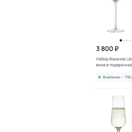
3 800 ₽
Набор бокалов Lib
вина в подарочно
sense, 600 мл, 2 
В наличии
•
718 