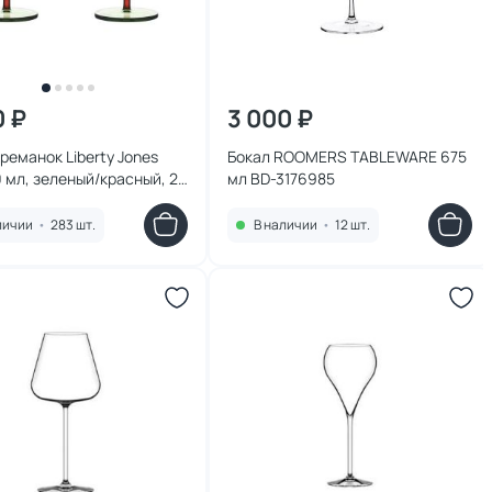
0 ₽
3 000 ₽
реманок Liberty Jones
Бокал ROOMERS TABLEWARE 675
0 мл, зеленый/красный, 2
мл BD-3176985
3180945
личии
•
283 шт.
В наличии
•
12 шт.