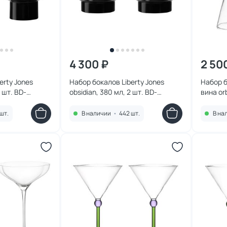
4 300 ₽
2 50
erty Jones
Набор бокалов Liberty Jones
Набор б
2 шт. BD-
obsidian, 380 мл, 2 шт. BD-
вина or
3180959
янтарны
шт.
В наличии
•
442 шт.
В на