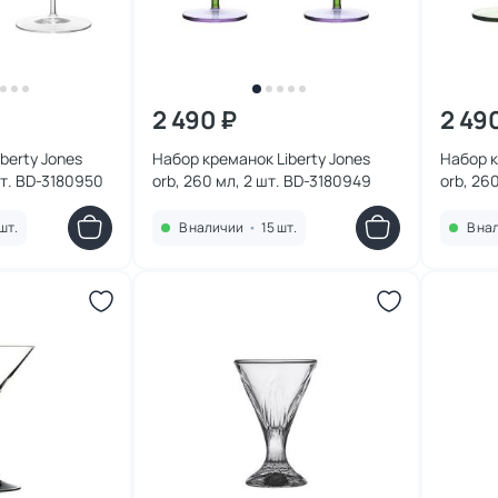
2 490 ₽
2 49
berty Jones
Набор креманок Liberty Jones
Набор к
шт. BD-3180950
orb, 260 мл, 2 шт. BD-3180949
orb, 26
шт BD-
шт.
В наличии
•
15 шт.
В на