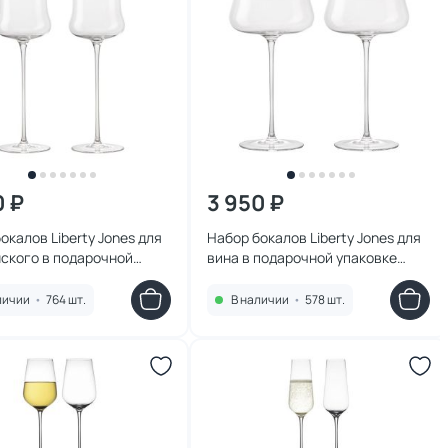
0 ₽
3 950 ₽
окалов Liberty Jones для
Набор бокалов Liberty Jones для
ского в подарочной
вина в подарочной упаковке
е sense, 360 мл, 2 шт. BD-
sense, 750 мл, 2 шт. BD-3180974
5
личии
•
764 шт.
В наличии
•
578 шт.