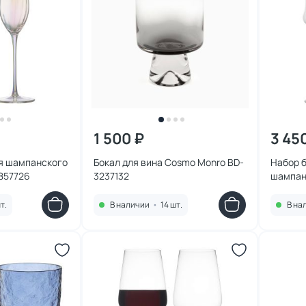
1 500 ₽
3 45
я шампанского
Бокал для вина Cosmo Monro BD-
Набор б
2857726
3237132
шампан
упаковк
318097
т.
В наличии
•
14 шт.
В на