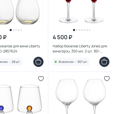
0 ₽
4 500 ₽
окалов для вина Liberty
Набор бокалов Liberty Jones для
BD-2857624
вина bijou, 350 мл, 2 шт. BD-
3180962
личии
•
28 шт.
В наличии
•
657 шт.