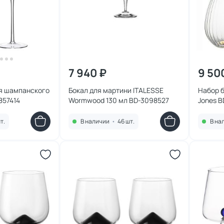
7 940 ₽
9 50
я шампанского
Бокал для мартини ITALESSE
Набор б
857414
Wormwood 130 мл BD-3098527
Jones 
т.
В наличии
•
46 шт.
В на