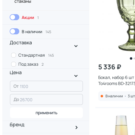
стаканы
Акции
1
В наличии
145
Доставка
Стандартная
145
Под заказ
2
5 336 ₽
Цена
Бокал, набор 6 шт
To4rooms BD-3217
От
В наличии
•
3 шт
До
применить
Бренд