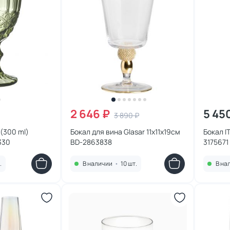
2 646 ₽
5 45
3 890 ₽
 (300 ml)
Бокал для вина Glasar 11х11х19см
Бокал I
330
BD-2863838
3175671
.
В наличии
•
10 шт.
В на