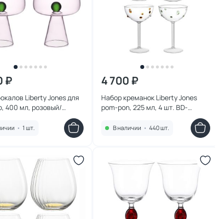
0 ₽
4 700 ₽
окалов Liberty Jones для
Набор креманок Liberty Jones
b, 400 мл, розовый/
pom-pon, 225 мл, 4 шт. BD-
, 2 шт. BD-3180970
3180969
личии
•
1 шт.
В наличии
•
440 шт.