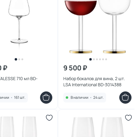
0 ₽
9 500 ₽
TALESSE 710 мл BD-
Набор бокалов для вина, 2 шт.
LSA International BD-3014388
личии
•
161 шт.
В наличии
•
24 шт.