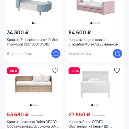
34 300 ₽
84 600 ₽
Кровать Ellipsefurniture KIDI Soft
Кровать подростковая
(голубой) KD010504040101
Ellipsefurniture Cosy спальное
место 90*200 см (розовый)
В наличии 10 шт.
KD010203010101
В наличии 2 шт.
- 20 %
- 50 %
53 680 ₽
27 550 ₽
67 100 ₽
55 100 ₽
Кровать-кушетка Reina ОГОГО
Кровать Reina ОГОГО
Обстановочка дуб сонома BD-
Обстановочка белый BD-