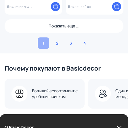
1758390
1754383
В наличии 4 шт.
В наличии 1 шт.
Показать еще ...
1
2
3
4
Почему покупают в Basicdecor
Большой ассортимент с
Один к
удобным поиском
менед
О BasicDecor