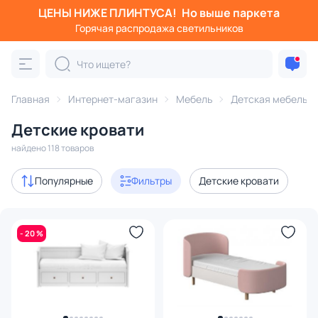
ЦЕНЫ НИЖЕ ПЛИНТУСА!
Но выше паркета
Фильтры
Горячая распродажа светильников
Категория:
Детская мебель
Главная
Интернет-магазин
Мебель
Детская мебель
кровати и комплектующие
кровати
матрасы
кроватки
Детские кровати
Акции
7
найдено 118 товаров
В наличии
36
Популярные
Фильтры
Детские кровати
Доставка
- 20 %
Цена
От
До