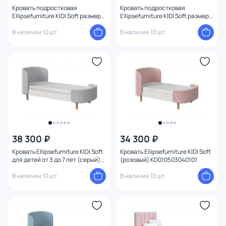
Кровать подростковая
Кровать подростковая
Ellipsefurniture KIDI Soft размер
Ellipsefurniture KIDI Soft размер
М (бежевый) KD010110020101
М (голубой) KD010111020101
В наличии 10 шт.
В наличии 10 шт.
38 300 ₽
34 300 ₽
Кровать Ellipsefurniture KIDI Soft
Кровать Ellipsefurniture KIDI Soft
для детей от 3 до 7 лет (серый)
(розовый) KD010503040101
KD040104010198
В наличии 10 шт.
В наличии 10 шт.