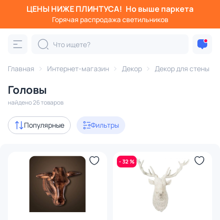
ЦЕНЫ НИЖЕ ПЛИНТУСА!
Но выше паркета
Фильтры
Горячая распродажа светильников
Категория:
Декор для стены
Главная
Интернет-магазин
Декор
Декор для стены
настенные фигурки
головы
подвески
таблички
Головы
Акции
1
найдено 26 товаров
В наличии
22
Популярные
Фильтры
Доставка
- 32 %
Цена
От
До