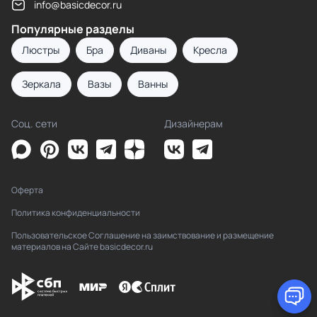
info@basicdecor.ru
Популярные разделы
Люстры
Бра
Диваны
Кресла
Зеркала
Вазы
Ванны
Соц. сети
Дизайнерам
Оферта
Политика конфиденциальности
Пользовательское Соглашение на заимствование и размещение
материалов на Сайте basicdecor.ru