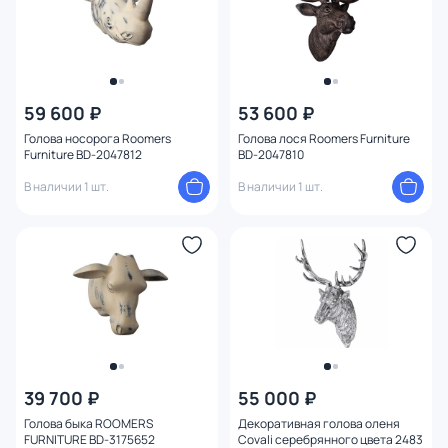
59 600 ₽
53 600 ₽
Голова носорога Roomers
Голова лося Roomers Furniture
Furniture BD-2047812
BD-2047810
В наличии 1 шт.
В наличии 1 шт.
39 700 ₽
55 000 ₽
Голова быка ROOMERS
Декоративная голова оленя
FURNITURE BD-3175652
Covali серебрянного цвета 2483