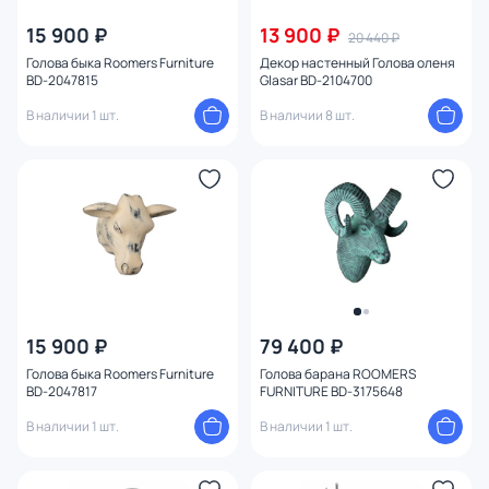
Бренд
15 900 ₽
13 900 ₽
20 440 ₽
Голова быка Roomers Furniture
Декор настенный Голова оленя
BD-2047815
Glasar BD-2104700
Цвет
В наличии 1 шт.
В наличии 8 шт.
Стиль
Страна
Материал
Тип помещения
15 900 ₽
79 400 ₽
Длина (см)
Голова быка Roomers Furniture
Голова барана ROOMERS
BD-2047817
FURNITURE BD-3175648
Глубина (см)
В наличии 1 шт.
В наличии 1 шт.
Ширина (см)