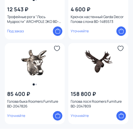
12 543 ₽
4 600 ₽
Трофейные рога "Лось
Крючок настенный Garda Decor
Мудрости" ARCHPOLE ЭКО BD-
Голова слона BD-1485573
2032039
Под заказ
Уточняйте
85 400 ₽
158 800 ₽
Голова быка Roomers Furniture
Голова лося Roomers Furniture
BD-2047826
BD-2047809
Уточняйте
Уточняйте