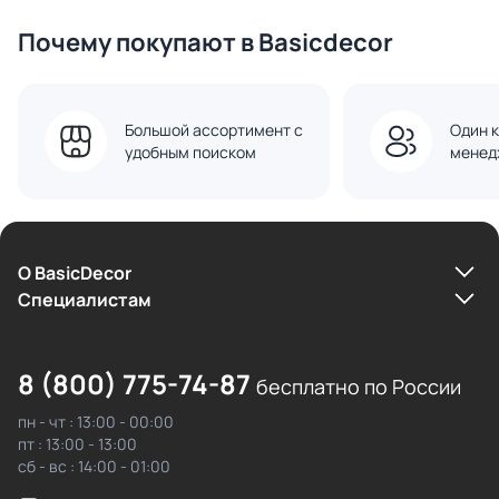
Почему покупают в Basicdecor
Большой ассортимент с
Один к
удобным поиском
менед
О BasicDecor
Cпециалистам
8 (800) 775-74-87
бесплатно по России
пн - чт : 13:00 - 00:00
пт : 13:00 - 13:00
сб - вс : 14:00 - 01:00