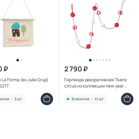
0 ₽
2 790 ₽
La Forma (ex Julia Grup)
Гирлянда декоративная Tkano
5277
circus из коллекции new year
essential BD-3180447
личии
•
2 шт.
В наличии
•
41 шт.