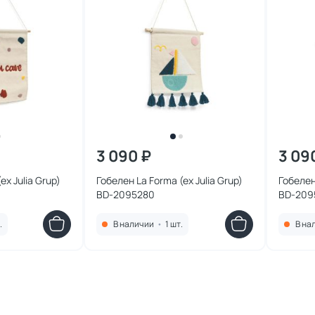
3 090 ₽
3 09
ex Julia Grup)
Гобелен La Forma (ex Julia Grup)
Гобелен 
BD-2095280
BD-209
.
В наличии
•
1 шт.
В на