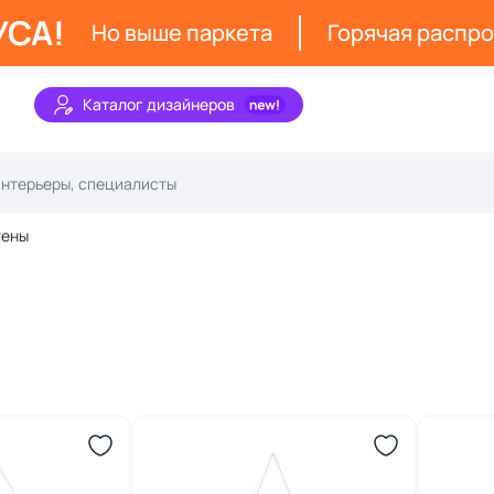
УСА!
Но выше паркета
Горячая распр
Каталог дизайнеров
тены