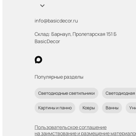
info@basicdecor.ru
Склад: Барнаул
,
​ Пролетарская 151 Б
BasicDecor
Популярные разделы
Светодиодные светильники
Светодиодная
Картины и панно
Ковры
Ванны
Ун
Пользовательское соглашение
на заимствование и размещение материало