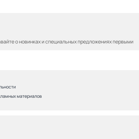
авайте
о новинках и специальных предложениях первыми
льности
кламных материалов