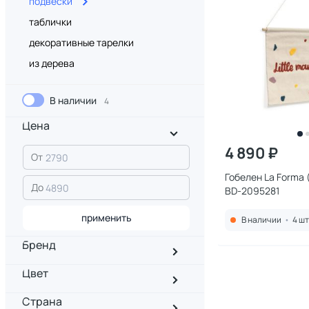
подвески
таблички
декоративные тарелки
из дерева
В наличии
4
Цена
4 890 ₽
От
Гобелен La Forma (
До
BD-2095281
применить
В наличии
•
4 шт
Бренд
Цвет
Страна