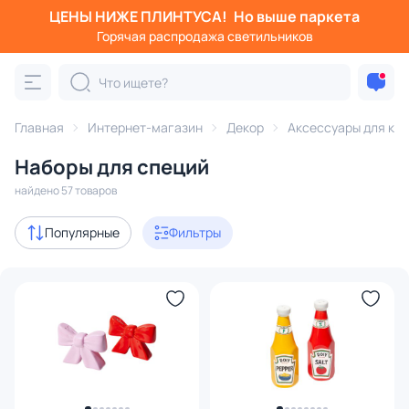
ЦЕНЫ НИЖЕ ПЛИНТУСА!
Но выше паркета
Фильтры
Горячая распродажа светильников
Категория:
Аксессуары для кухни
Главная
Интернет-магазин
Декор
Аксессуары для кух
наборы для специй
бутыли
банки
подносы
р
Наборы для специй
В наличии
54
найдено 57 товаров
Цена
Популярные
Фильтры
От
До
Бренд
Цвет