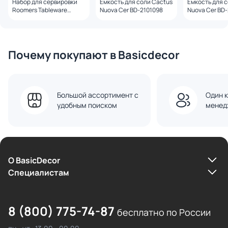
Набор для сервировки
Емкость для соли Cactus
Емкость для с
Roomers Tableware
Nuova Cer BD-2101098
Nuova Cer BD
Belzan BD-2543671
Почему покупают в Basicdecor
Большой ассортимент с
Один к
удобным поиском
менед
О BasicDecor
Cпециалистам
8 (800) 775-74-87
бесплатно по России