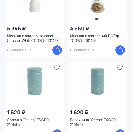
5 356 ₽
4 960 ₽
Мельница для перца малая
Мельница для специй Tip Top
Capstan White T&G BD-2101457
T&G BD-2101463
В наличии 1 шт.
В наличии 1 шт.
1 620 ₽
1 620 ₽
Солонка "Ocean" T&G BD-
Перечница "Ocean" T&G BD-
2101404
2101405