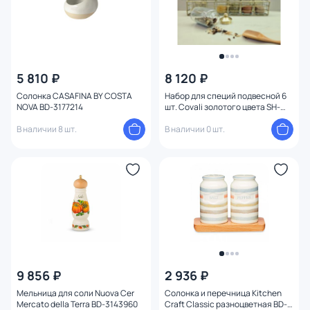
5 810 ₽
8 120 ₽
Солонка CASAFINA BY COSTA
Набор для специй подвесной 6
NOVA BD-3177214
шт. Covali золотого цвета SH-
8626G
В наличии 8 шт.
В наличии 0 шт.
9 856 ₽
2 936 ₽
Мельница для соли Nuova Cer
Солонка и перечница Kitchen
Mercato della Terra BD-3143960
Craft Classic разноцветная BD-