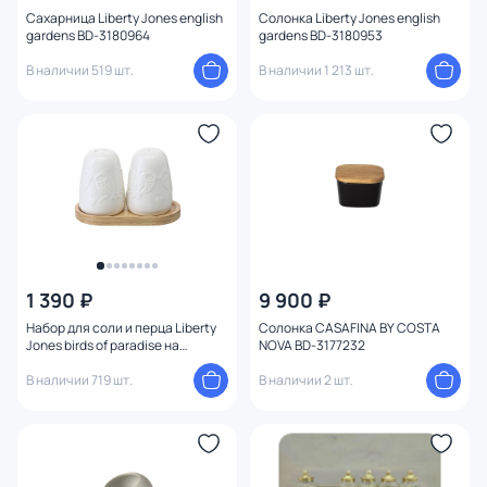
Сахарница Liberty Jones english
Солонка Liberty Jones english
gardens BD-3180964
gardens BD-3180953
В наличии 519 шт.
В наличии 1 213 шт.
1 390 ₽
9 900 ₽
Набор для соли и перца Liberty
Солонка CASAFINA BY COSTA
Jones birds of paradise на
NOVA BD-3177232
деревянной подставке BD-
3180844
В наличии 719 шт.
В наличии 2 шт.