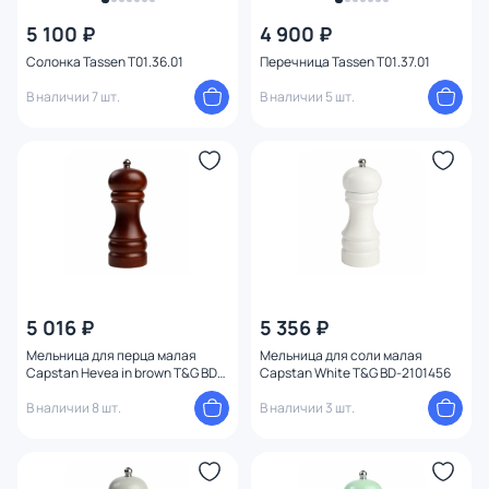
5 100 ₽
4 900 ₽
Солонка Tassen T01.36.01
Перечница Tassen T01.37.01
В наличии 7 шт.
В наличии 5 шт.
5 016 ₽
5 356 ₽
Мельница для перца малая
Мельница для соли малая
Capstan Hevea in brown T&G BD-
Capstan White T&G BD-2101456
2101447
В наличии 8 шт.
В наличии 3 шт.