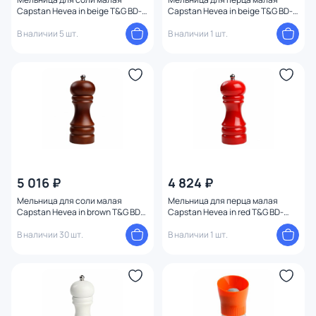
Capstan Hevea in beige T&G BD-
Capstan Hevea in beige T&G BD-
2101448
2101449
В наличии 5 шт.
В наличии 1 шт.
5 016 ₽
4 824 ₽
Мельница для соли малая
Мельница для перца малая
Capstan Hevea in brown T&G BD-
Capstan Hevea in red T&G BD-
2101446
2101459
В наличии 30 шт.
В наличии 1 шт.