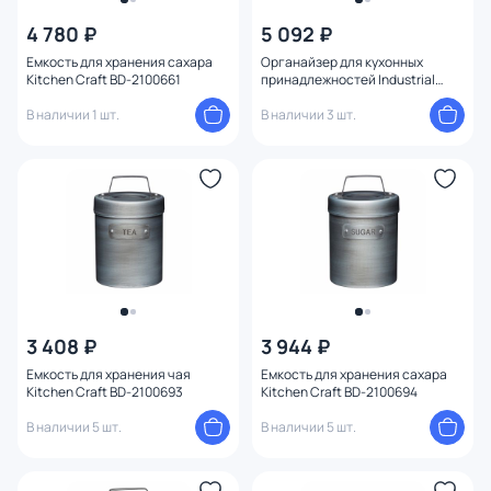
4 780 ₽
5 092 ₽
Емкость для хранения сахара
Органайзер для кухонных
Kitchen Craft BD-2100661
принадлежностей Industrial
Kitchen Kitchen Craft BD-
В наличии 1 шт.
2100690
В наличии 3 шт.
3 408 ₽
3 944 ₽
Емкость для хранения чая
Емкость для хранения сахара
Kitchen Craft BD-2100693
Kitchen Craft BD-2100694
В наличии 5 шт.
В наличии 5 шт.