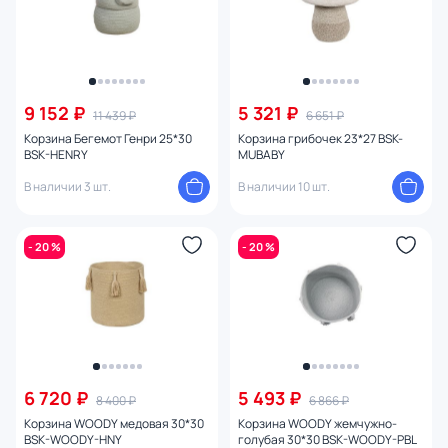
9 152 ₽
5 321 ₽
11 439 ₽
6 651 ₽
Корзина Бегемот Генри 25*30
Корзина грибочек 23*27 BSK-
BSK-HENRY
MUBABY
В наличии 3 шт.
В наличии 10 шт.
- 20 %
- 20 %
6 720 ₽
5 493 ₽
8 400 ₽
6 866 ₽
Корзина WOODY медовая 30*30
Корзина WOODY жемчужно-
BSK-WOODY-HNY
голубая 30*30 BSK-WOODY-PBL