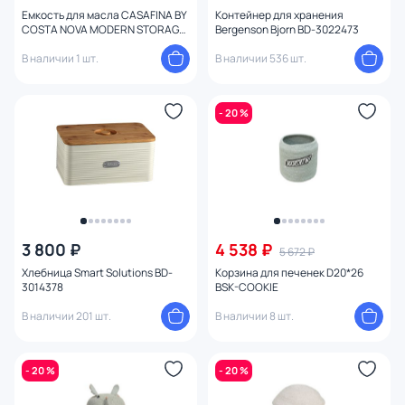
Емкость для масла CASAFINA BY
Контейнер для хранения
COSTA NOVA MODERN STORAGE
Bergenson Bjorn BD-3022473
BD-3096254
В наличии 1 шт.
В наличии 536 шт.
- 20 %
3 800 ₽
4 538 ₽
5 672 ₽
Хлебница Smart Solutions BD-
Корзина для печенек D20*26
3014378
BSK-COOKIE
В наличии 201 шт.
В наличии 8 шт.
- 20 %
- 20 %