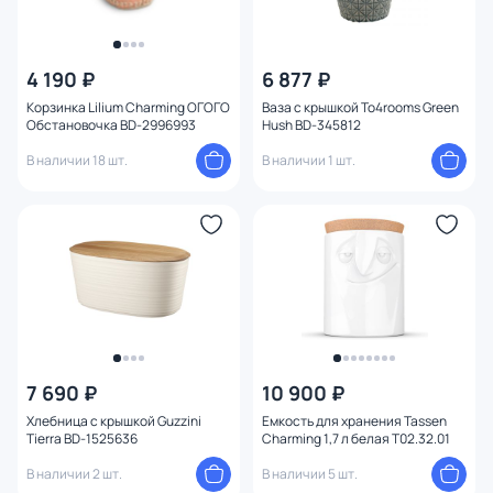
4 190 ₽
6 877 ₽
Корзинка Lilium Charming ОГОГО
Ваза с крышкой To4rooms Green
Обстановочка BD-2996993
Hush BD-345812
В наличии 18 шт.
В наличии 1 шт.
7 690 ₽
10 900 ₽
Хлебница с крышкой Guzzini
Емкость для хранения Tassen
Tierra BD-1525636
Charming 1,7 л белая T02.32.01
В наличии 2 шт.
В наличии 5 шт.