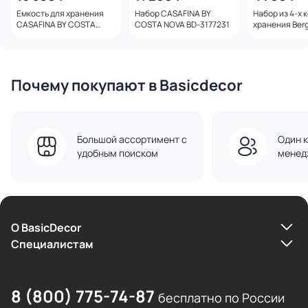
Емкость для хранения
Набор CASAFINA BY
Набор из 4-х 
CASAFINA BY COSTA
COSTA NOVA BD-3177231
хранения Ber
NOVA BD-3178637
Bjorn Sustaina
Collection BD
Почему покупают в Basicdecor
Большой ассортимент с
Один к
удобным поиском
менед
О BasicDecor
Cпециалистам
8 (800) 775-74-87
бесплатно по России