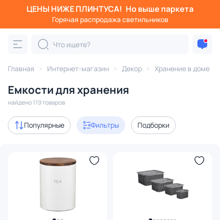
ЦЕНЫ НИЖЕ ПЛИНТУСА!
Но выше паркета
Фильтры
Горячая распродажа светильников
Категория:
Хранение в доме
Главная
Интернет-магазин
Декор
Хранение в доме
бки для хранения
емкости для хранения
шкатулки
су
Емкости для хранения
Акции
12
найдено 119 товаров
В наличии
99
Популярные
Фильтры
Подборки
Доставка
Цена
От
До