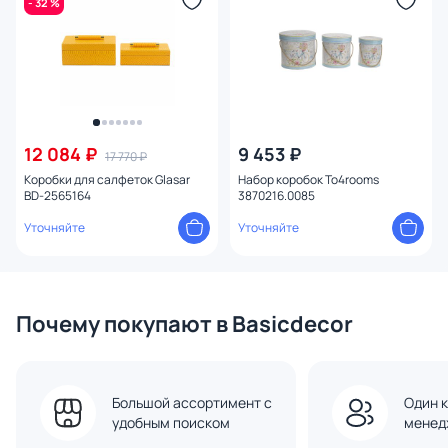
- 32 %
Высота (см)
Тема
Конструкция
12 084 ₽
9 453 ₽
17 770 ₽
Коробки для салфеток Glasar
Набор коробок To4rooms
BD-2565164
3870216.0085
Уточняйте
Уточняйте
Почему покупают в Basicdecor
Большой ассортимент с
Один к
удобным поиском
менед