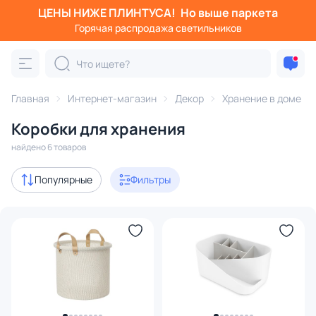
ЦЕНЫ НИЖЕ ПЛИНТУСА!
Но выше паркета
Фильтры
Горячая распродажа светильников
Категория:
Хранение в доме
Главная
Интернет-магазин
Декор
Хранение в доме
органайзеры
коробки для хранения
емкости для хра
Коробки для хранения
Акции
2
найдено 6 товаров
В наличии
3
Популярные
Фильтры
Доставка
Цена
От
До