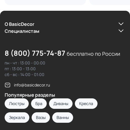
О BasicDecor
Cпециалистам
8 (800) 775-74-87
бесплатно по России
пн - чт : 13:00 - 00:00
пт : 13:00 - 13:00
сб - вс : 14:00 - 01:00
info@basicdecor.ru
Популярные разделы
Люстры
Бра
Диваны
Кресла
Зеркала
Вазы
Ванны