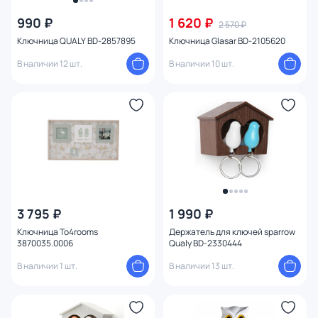
Цвет
990 ₽
1 620 ₽
2 570 ₽
Ключница QUALY BD-2857895
Ключница Glasar BD-2105620
Стиль
В наличии 12 шт.
В наличии 10 шт.
Страна
Материал
Тип товара
Длина (см)
3 795 ₽
1 990 ₽
Глубина (см)
Ключница To4rooms
Держатель для ключей sparrow
3870035.0006
Qualy BD-2330444
В наличии 1 шт.
В наличии 13 шт.
Ширина (см)
Высота (см)