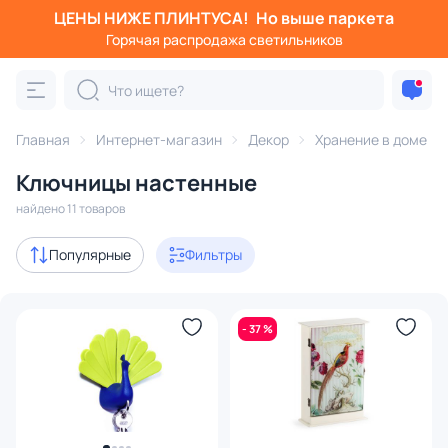
ЦЕНЫ НИЖЕ ПЛИНТУСА!
Но выше паркета
Фильтры
Горячая распродажа светильников
Категория:
Хранение в доме
Главная
Интернет-магазин
Декор
Хранение в доме
подставки для зонтов
ключницы
газетницы
корзин
Ключницы настенные
Акции
1
найдено 11 товаров
В наличии
11
Популярные
Фильтры
Цена
- 37 %
От
До
Бренд