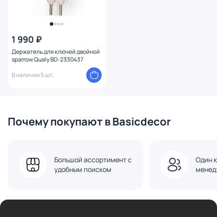
1 990 ₽
Держатель для ключей двойной
sparrow Qualy BD-2330437
В наличии 5 шт.
Почему покупают в Basicdecor
Большой ассортимент с
Один к
удобным поиском
менед